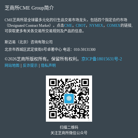
芝商所
CME Group
简介
CME芝商所
是全球最多元化的衍生品交易市场龙头，包括四个指定合约市场
（Designated Contract Market）。点击
CME
，
CBOT
，
NYMEX
，
COMEX
的链接,
可获取更多有关各交易所交易规则及产品的信息。
斯迈易（北京）咨询有限公司
北京市西城区武定侯街6号卓著中心 电话：010-59131300
©2026芝商所版权所有。保留所有权利。
京ICP备18015631号-2
|
|
网站地图
反诈提示
隐私声明
扫描二维码
关注芝商所微信公众号