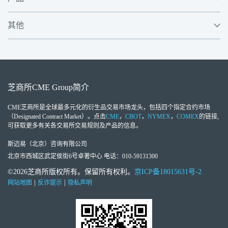
其他
芝商所
CME Group
简介
CME芝商所
是全球最多元化的衍生品交易市场龙头，包括四个指定合约市场
（Designated Contract Market）。点击
CME
，
CBOT
，
NYMEX
，
COMEX
的链接,
可获取更多有关各交易所交易规则及产品的信息。
斯迈易（北京）咨询有限公司
北京市西城区武定侯街6号卓著中心 电话：010-59131300
©2026芝商所版权所有。保留所有权利。
京ICP备18015631号-2
|
|
网站地图
反诈提示
隐私声明