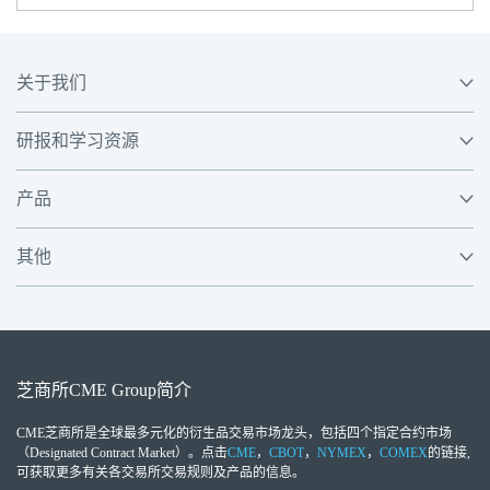
关于我们
研报和学习资源
产品
其他
芝商所
CME Group
简介
CME芝商所
是全球最多元化的衍生品交易市场龙头，包括四个指定合约市场
（Designated Contract Market）。点击
CME
，
CBOT
，
NYMEX
，
COMEX
的链接,
可获取更多有关各交易所交易规则及产品的信息。