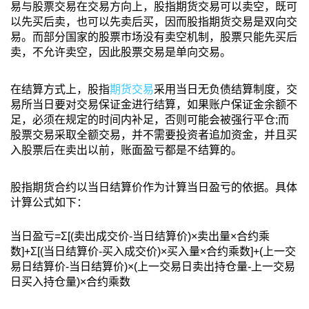
易与股票交易在交易方向上，股指期货交易可以卖空，既可
以先买后卖，也可以先卖后买，因而股指期货交易是双向交
易。而部分国家的股票市场没有卖空机制，股票只能先买后
卖，不允许卖空，因此股票交易是单向交易。
在结算方式上，股指
期货交易
采用当日无负债结算制度，交
易所当日要对交易保证金进行结算，如果账户保证金余额不
足，必须在规定的时间内补足，否则可能会被强行平仓;而
股票交易采取全额交易，并不需要投资者追加资金，并且买
入股票后在卖出以前，账面盈亏都是不结算的。
股指期货合约以当日结算价作为计算当日盈亏的依据。具体
计算公式如下：
当日盈亏=Σ[(卖出成交价-当日结算价)×卖出量×合约乘
数]+Σ[(当日结算价-买入成交价)×买入量×合约乘数]+(上一交
易日结算价-当日结算价)×(上一交易日卖出持仓量-上一交易
日买入持仓量)×合约乘数