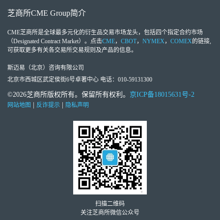
芝商所
CME Group
简介
CME芝商所
是全球最多元化的衍生品交易市场龙头，包括四个指定合约市场
（Designated Contract Market）。点击
CME
，
CBOT
，
NYMEX
，
COMEX
的链接,
可获取更多有关各交易所交易规则及产品的信息。
斯迈易（北京）咨询有限公司
北京市西城区武定侯街6号卓著中心 电话：010-59131300
©2026芝商所版权所有。保留所有权利。
京ICP备18015631号-2
|
|
网站地图
反诈提示
隐私声明
扫描二维码
关注芝商所微信公众号