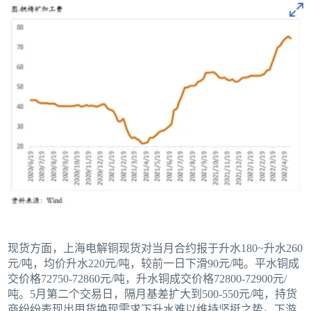
现货方面，上海电解铜现货对当月合约报于升水180~升水260
元/吨，均价升水220元/吨，较前一日下滑90元/吨。平水铜成
交价格72750-72860元/吨，升水铜成交价格72800-72900元/
吨。5月第二个交易日，隔月基差扩大到500-550元/吨，持货
商纷纷表现出甩货换现需求下升水难以维持坚挺之势。下游