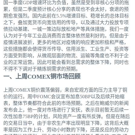
国一季度GDP增速环比为负值，虽然是受到非核心分项的拖
累，但是二季度预计核心分享的表现也不会太好，衰退的预
期愈发强烈。国内此前在5.5%增速目标、稳增长的总体目标
之下，叠加宽货币向宽信用的传导，以及通过大力投放专项
债拉动基建、一城一策边际放松地产等具体措施，我们一度
认为对于今年工业品消费而言整体依然是利好的。但是由于
疫情进展波折，更多的地区对疫情的响应更加积极和严格，
这些措施都会使得货币传导、信用派生、工业生产、投资等
方面受到影响，从微观层面的物流、运输等角度也不利于企
业的正常运营。因此可能会看到总需求的整体下降，同时也
不得不下调对于精炼铜需求的预期。
一、上周COMEX铜市场回顾
上周COMEX铜价震荡偏弱，来自宏观方面的压力主导了铜
价的运行。周中FOMC会议宣布加息50BP以及后续开始缩
表，整体节奏都符合此前的市场预期。之后在鲍威尔的新闻
发布会上，他一度对市场进行了安抚，表示目前暂无后续一
次性加息75BP的计划，风险资产一度有所反弹。但是在随后
的交易日当中，由于非农生产率出现明显下降，这背后大概
率是因为工作上升、劳动小时数的下降，还是反应的劳动力