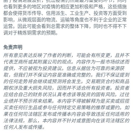
由于疫情进展波折，抗击疫情仍然是最为重要的环节，同时
也看到更多的地区对疫情的相应更加积极和严格，这些措施
都会使得货币传导、信用派生、工业生产、投资等方面受到
影响，从微观层面的物流、运输等角度也不利于企业的正常
运营。因此可能会看到总需求的整体下降，同时也不得不下
调对于精炼铜需求的预期。
免责声明
所有意见表达反映了作者的判断，可能会有所变更，且并不
代表芝商所或其附属公司的观点。内容作为一般市场综述而
提供，不应被视为投资建议。信息从据信为可靠的来源获
取，但我们并不保证内容是准确或完整的。我们不保证提到
的任何走势将会继续或预测将会发生。交易期货合约和商品
期权涉及重大损失风险，因而并不适合所有投资者。投资者
应结合自己的财务状况认真考虑该等投资的固有风险。过往
业绩并不预示将来结果。本内容不得被解释为是买卖或招揽
买卖任何衍生品或参与任何特定交易策略的推荐或要约。如
果在任何司法辖区发布或传播本内容会导致违反任何适用的
法律法规，那么，本内容并不针对或意图向在该司法辖区的
任何人发布或传播。