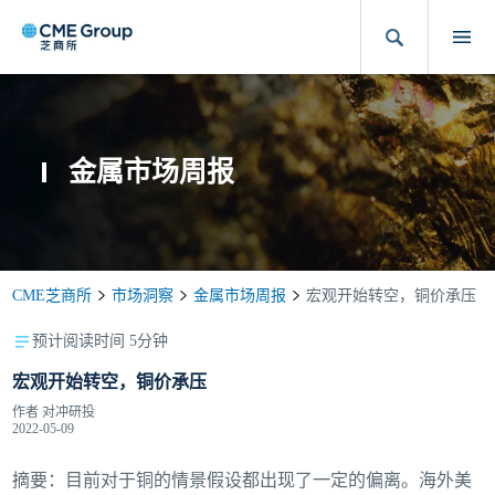
金属市场周报
CME芝商所
市场洞察
金属市场周报
宏观开始转空，铜价承压
预计阅读时间 5分钟
宏观开始转空，铜价承压
作者
对冲研投
2022-05-09
摘要：目前对于铜的情景假设都出现了一定的偏离。海外美