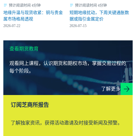
预计阅读时间 4分钟
预计阅读时间 4分钟
地缘升温与现货收紧：铜与贵金
短期地缘扰动，下周关键通胀数
属市场格局透视
据或指引金属定价
2026-07-22
2026-07-15
查看期货教育
观看网上课程，认识期货和期权市场，掌握交易过程的
每个阶段。
了解更多
订阅芝商所报告
了解独家资讯，获得活动邀请及时接受新闻及预警。