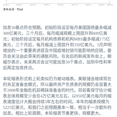
加息50基点符合预期。初始阶段设定每月美国国债最多缩减
300亿美元，三个月后，每月缩减规模上限提升到600亿美
元；初始阶段设定每月机构债券和机构MBS最多缩减175亿
美元，三个月后，每月缩减上限提升到350亿美元。5月声明
增加的一个重要表述提及中国疫情封锁可能影响供应链，委
员会关注由此带来的通胀风险。在会后的新闻发布会上，鲍
威尔表示，未来两次会议可能加息50个基点，加到中性利率
后再定加息终点。
本轮缩表形式和上轮类似仍为被动缩表。美联储会继续现在
的充足准备金模式，所以最终资产负债表的规模仍会显著大
于2008年金融危机前稀缺准备金的时代。目前看保守估计缩
表总体规模至少会在4万亿美元左右，以950亿美元每月的缩
表速度估计大概会持续3年左右的时间。本年的缩表规模为
5225亿美元，和我们之前预期基本一致，相当于一次额外的
加息。相比上轮周期，本轮缩表节奏更快，规模更大。