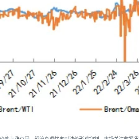
价的上涨空间。经济衰退忧虑对油价形成抑制，市场关注收紧货