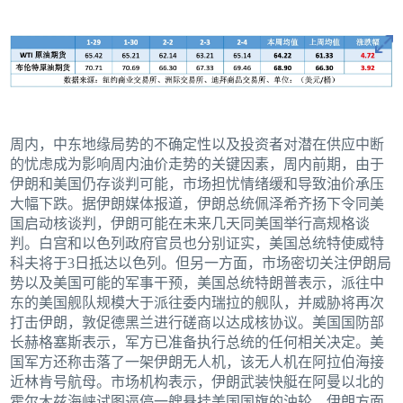
周内，中东地缘局势的不确定性以及投资者对潜在供应中断
的忧虑成为影响周内油价走势的关键因素，周内前期，由于
伊朗和美国仍存谈判可能，市场担忧情绪缓和导致油价承压
大幅下跌。据伊朗媒体报道，伊朗总统佩泽希齐扬下令同美
国启动核谈判，伊朗可能在未来几天同美国举行高规格谈
判。白宫和以色列政府官员也分别证实，美国总统特使威特
科夫将于3日抵达以色列。但另一方面，市场密切关注伊朗局
势以及美国可能的军事干预，美国总统特朗普表示，派往中
东的美国舰队规模大于派往委内瑞拉的舰队，并威胁将再次
打击伊朗，敦促德黑兰进行磋商以达成核协议。美国国防部
长赫格塞斯表示，军方已准备执行总统的任何相关决定。美
国军方还称击落了一架伊朗无人机，该无人机在阿拉伯海接
近林肯号航母。市场机构表示，伊朗武装快艇在阿曼以北的
霍尔木兹海峡试图逼停一艘悬挂美国国旗的油轮，伊朗方面