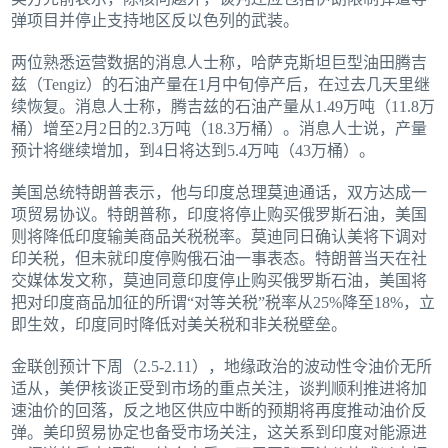
弹项目并停止支持地区反以色列的武装。
两位熟悉运营数据的消息人士称，哈萨克斯坦巨型油田腾吉
兹（Tengiz）的石油产量在1月中旬停产后，在过去几天里继
续恢复。消息人士称，腾吉兹的石油产量从1.49万吨（11.8万
桶）增至2月2日的2.3万吨（18.3万桶）。消息人士说，产量
预计将继续增加，到4日将达到5.4万吨（43万桶）。
美国总统特朗普表示，他与印度总理莫迪通话，双方达成一
项贸易协议。特朗普称，印度将停止购买俄罗斯石油，美国
则将降低印度输美商品关税税率。莫迪同日确认美将下调对
印关税，但未就印度停购俄石油一事表态。特朗普当天在社
交媒体发文称，莫迪同意印度停止购买俄罗斯石油，美国将
把对印度商品加征的所谓“对等关税”税率从25%降至18%，立
即生效，印度同时降低对美关税和非关税壁垒。
金联创预计下周（2.5-2.11），地缘政治的波动性令油价无所
适从，美伊核谈正受到市场的重点关注，谈判顺利推进将加
速油价的回落，反之地区供应中断的预期将再度推动油价反
弹。美印贸易协定也备受市场关注，这关系到印度对能源进