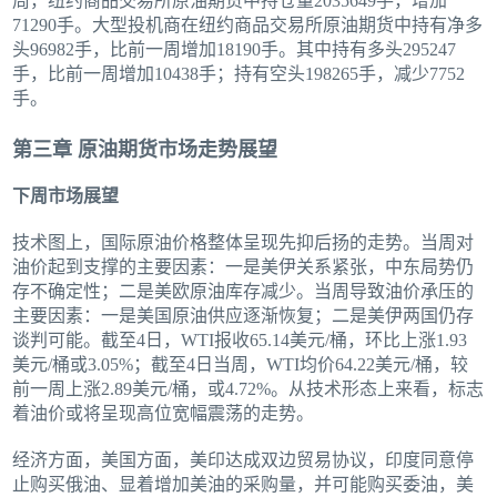
周，纽约商品交易所原油期货中持仓量2035649手，增加
71290手。大型投机商在纽约商品交易所原油期货中持有净多
头96982手，比前一周增加18190手。其中持有多头295247
手，比前一周增加10438手；持有空头198265手，减少7752
手。
第三章 原油期货市场走势展望
下周市场展望
技术图上，国际原油价格整体呈现先抑后扬的走势。当周对
油价起到支撑的主要因素：一是美伊关系紧张，中东局势仍
存不确定性；二是美欧原油库存减少。当周导致油价承压的
主要因素：一是美国原油供应逐渐恢复；二是美伊两国仍存
谈判可能。截至4日，WTI报收65.14美元/桶，环比上涨1.93
美元/桶或3.05%；截至4日当周，WTI均价64.22美元/桶，较
前一周上涨2.89美元/桶，或4.72%。从技术形态上来看，标志
着油价或将呈现高位宽幅震荡的走势。
经济方面，美国方面，美印达成双边贸易协议，印度同意停
止购买俄油、显着增加美油的采购量，并可能购买委油，美