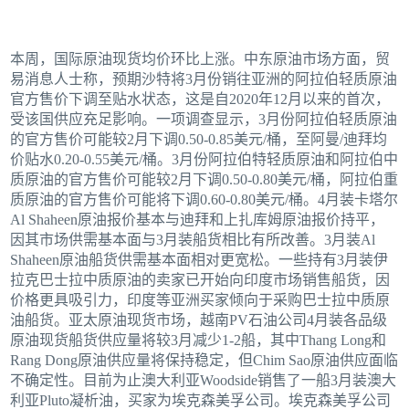
本周，国际原油现货均价环比上涨。中东原油市场方面，贸
易消息人士称，预期沙特将3月份销往亚洲的阿拉伯轻质原油
官方售价下调至贴水状态，这是自2020年12月以来的首次，
受该国供应充足影响。一项调查显示，3月份阿拉伯轻质原油
的官方售价可能较2月下调0.50-0.85美元/桶，至阿曼/迪拜均
价贴水0.20-0.55美元/桶。3月份阿拉伯特轻质原油和阿拉伯中
质原油的官方售价可能较2月下调0.50-0.80美元/桶，阿拉伯重
质原油的官方售价可能将下调0.60-0.80美元/桶。4月装卡塔尔
Al Shaheen原油报价基本与迪拜和上扎库姆原油报价持平，
因其市场供需基本面与3月装船货相比有所改善。3月装Al
Shaheen原油船货供需基本面相对更宽松。一些持有3月装伊
拉克巴士拉中质原油的卖家已开始向印度市场销售船货，因
价格更具吸引力，印度等亚洲买家倾向于采购巴士拉中质原
油船货。亚太原油现货市场，越南PV石油公司4月装各品级
原油现货船货供应量将较3月减少1-2船，其中Thang Long和
Rang Dong原油供应量将保持稳定，但Chim Sao原油供应面临
不确定性。目前为止澳大利亚Woodside销售了一船3月装澳大
利亚Pluto凝析油，买家为埃克森美孚公司。埃克森美孚公司