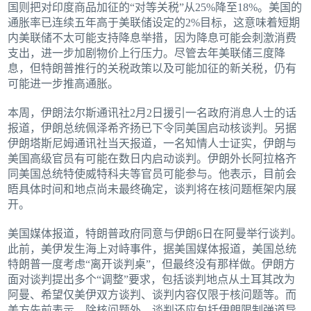
国则把对印度商品加征的“对等关税”从25%降至18%。美国的
通胀率已连续五年高于美联储设定的2%目标，这意味着短期
内美联储不太可能支持降息举措，因为降息可能会刺激消费
支出，进一步加剧物价上行压力。尽管去年美联储三度降
息，但特朗普推行的关税政策以及可能加征的新关税，仍有
可能进一步推高通胀。
本周，伊朗法尔斯通讯社2月2日援引一名政府消息人士的话
报道，伊朗总统佩泽希齐扬已下令同美国启动核谈判。另据
伊朗塔斯尼姆通讯社当天报道，一名知情人士证实，伊朗与
美国高级官员有可能在数日内启动谈判。伊朗外长阿拉格齐
同美国总统特使威特科夫等官员可能参与。他表示，目前会
晤具体时间和地点尚未最终确定，谈判将在核问题框架内展
开。
美国媒体报道，特朗普政府同意与伊朗6日在阿曼举行谈判。
此前，美伊发生海上对峙事件，据美国媒体报道，美国总统
特朗普一度考虑“离开谈判桌”，但最终没有那样做。伊朗方
面对谈判提出多个“调整”要求，包括谈判地点从土耳其改为
阿曼、希望仅美伊双方谈判、谈判内容仅限于核问题等。而
美方先前表示，除核问题外，谈判还应包括伊朗限制弹道导