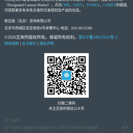
（Designated Contract Market）。点击
CME
，
CBOT
，
NYMEX
，
COMEX
的链接,
可获取更多有关各交易所交易规则及产品的信息。
斯迈易（北京）咨询有限公司
北京市西城区武定侯街6号卓著中心 电话：010-59131300
©2026芝商所版权所有。保留所有权利。
京ICP备18015631号-2
|
|
网站地图
反诈提示
隐私声明
扫描二维码
关注芝商所微信公众号
热门推荐：
农产品期货
能源期货
股指期货
外汇期货
利率期货
金属期货
展开