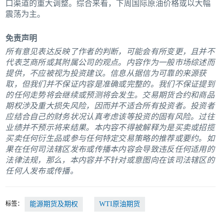
口渠道的重大调整。综合来看，下周国际原油价格或以大幅
震荡为主。
免责声明
所有意见表达反映了作者的判断，可能会有所变更，且并不
代表芝商所或其附属公司的观点。内容作为一般市场综述而
提供，不应被视为投资建议。信息从据信为可靠的来源获
取，但我们并不保证内容是准确或完整的。我们不保证提到
的任何走势将会继续或预测将会发生。交易期货合约和商品
期权涉及重大损失风险，因而并不适合所有投资者。投资者
应结合自己的财务状况认真考虑该等投资的固有风险。过往
业绩并不预示将来结果。本内容不得被解释为是买卖或招揽
买卖任何衍生品或参与任何特定交易策略的推荐或要约。如
果在任何司法辖区发布或传播本内容会导致违反任何适用的
法律法规，那么，本内容并不针对或意图向在该司法辖区的
任何人发布或传播。
标签：
能源期货及期权
WTI原油期货