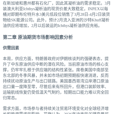
在新加坡和惠州都有石化厂，因此其凝析油的需求稳定。3月
装澳大利亚Ichthys凝析油的现货价差大致稳定，INPEX以每
桶对即期布伦特升水3美元低段位销售了3月28日-4月2日装货
物给SK能源公司。此外，预计2月流入亚洲的沙特Khuff凝析
油供应将增加，2月以后装运的Ichthys凝析油供应充裕。
第二章 原油期货市场影响因素分析
供需因素
本周，供应方面，特朗普政府对伊朗核谈判的强硬表态，提
升了中东原油供应中断的潜在风险。当前原油市场的核心支
撑，仍牢牢扎根于供应端的结构性紧张。席卷美国中南部至
东北部的冬季风暴，并未如市场初期预期般快速消退，反而
持续扰动原油生产与出口链路。美国墨西哥湾沿岸港口原油
出口量一度降至零，尽管后来有所回升，但港口装卸效率、
运输航线恢复仍受低温天气制约，短期出口能力难以完全回
归常态。
需求方面，市场参与者持续关注贸易环境变化对全球经济增