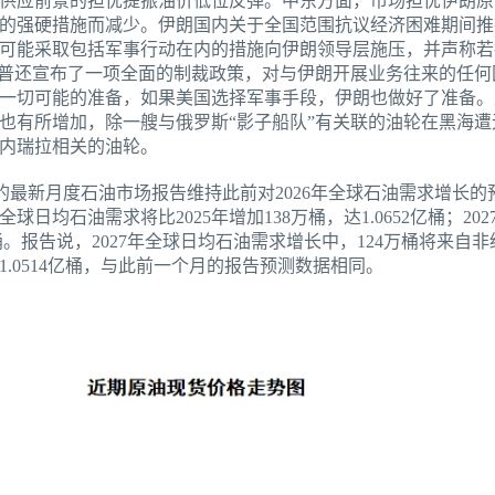
供应前景的担忧提振油价低位反弹。中东方面，市场担忧伊朗原
的强硬措施而减少。伊朗国内关于全国范围抗议经济困难期间推
可能采取包括军事行动在内的措施向伊朗领导层施压，并声称若
朗普还宣布了一项全面的制裁政策，对与伊朗开展业务往来的任何
一切可能的准备，如果美国选择军事手段，伊朗也做好了准备。
也有所增加，除一艘与俄罗斯“影子船队”有关联的油轮在黑海遭
内瑞拉相关的油轮。
的最新月度石油市场报告维持此前对2026年全球石油需求增长的预
球日均石油需求将比2025年增加138万桶，达1.0652亿桶；2
86亿桶。报告说，2027年全球日均石油需求增长中，124万桶将来
1.0514亿桶，与此前一个月的报告预测数据相同。