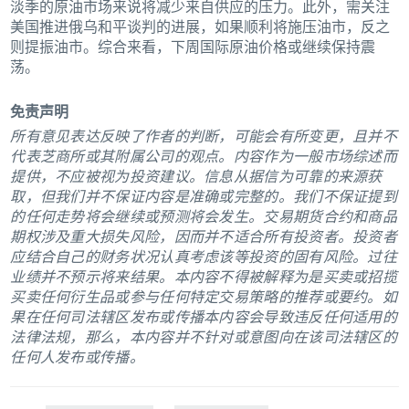
淡季的原油市场来说将减少来自供应的压力。此外，需关注
美国推进俄乌和平谈判的进展，如果顺利将施压油市，反之
则提振油市。综合来看，下周国际原油价格或继续保持震
荡。
免责声明
所有意见表达反映了作者的判断，可能会有所变更，且并不
代表芝商所或其附属公司的观点。内容作为一般市场综述而
提供，不应被视为投资建议。信息从据信为可靠的来源获
取，但我们并不保证内容是准确或完整的。我们不保证提到
的任何走势将会继续或预测将会发生。交易期货合约和商品
期权涉及重大损失风险，因而并不适合所有投资者。投资者
应结合自己的财务状况认真考虑该等投资的固有风险。过往
业绩并不预示将来结果。本内容不得被解释为是买卖或招揽
买卖任何衍生品或参与任何特定交易策略的推荐或要约。如
果在任何司法辖区发布或传播本内容会导致违反任何适用的
法律法规，那么，本内容并不针对或意图向在该司法辖区的
任何人发布或传播。