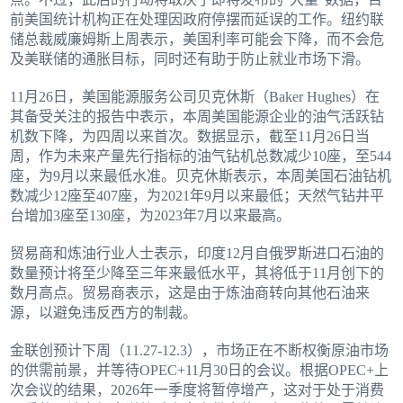
前美国统计机构正在处理因政府停摆而延误的工作。纽约联
储总裁威廉姆斯上周表示，美国利率可能会下降，而不会危
及美联储的通胀目标，同时还有助于防止就业市场下滑。
11月26日，美国能源服务公司贝克休斯（Baker Hughes）在
其备受关注的报告中表示，本周美国能源企业的油气活跃钻
机数下降，为四周以来首次。数据显示，截至11月26日当
周，作为未来产量先行指标的油气钻机总数减少10座，至544
座，为9月以来最低水准。贝克休斯表示，本周美国石油钻机
数减少12座至407座，为2021年9月以来最低；天然气钻井平
台增加3座至130座，为2023年7月以来最高。
贸易商和炼油行业人士表示，印度12月自俄罗斯进口石油的
数量预计将至少降至三年来最低水平，其将低于11月创下的
数月高点。贸易商表示，这是由于炼油商转向其他石油来
源，以避免违反西方的制裁。
金联创预计下周（11.27-12.3），市场正在不断权衡原油市场
的供需前景，并等待OPEC+11月30日的会议。根据OPEC+上
次会议的结果，2026年一季度将暂停增产，这对于处于消费