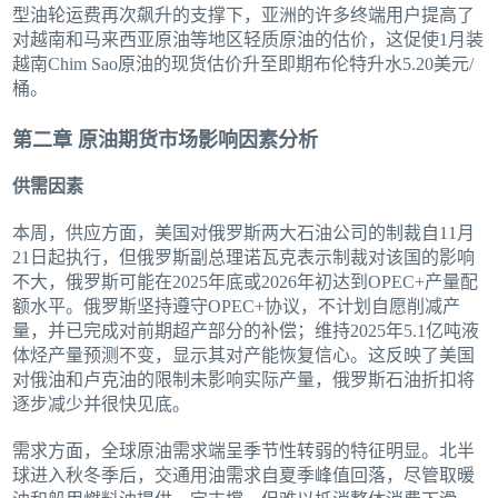
型油轮运费再次飙升的支撑下，亚洲的许多终端用户提高了
对越南和马来西亚原油等地区轻质原油的估价，这促使1月装
越南Chim Sao原油的现货估价升至即期布伦特升水5.20美元/
桶。
第二章 原油期货市场影响因素分析
供需因素
本周，供应方面，美国对俄罗斯两大石油公司的制裁自11月
21日起执行，但俄罗斯副总理诺瓦克表示制裁对该国的影响
不大，俄罗斯可能在2025年底或2026年初达到OPEC+产量配
额水平。俄罗斯坚持遵守OPEC+协议，不计划自愿削减产
量，并已完成对前期超产部分的补偿；维持2025年5.1亿吨液
体烃产量预测不变，显示其对产能恢复信心。这反映了美国
对俄油和卢克油的限制未影响实际产量，俄罗斯石油折扣将
逐步减少并很快见底。
需求方面，全球原油需求端呈季节性转弱的特征明显。北半
球进入秋冬季后，交通用油需求自夏季峰值回落，尽管取暖