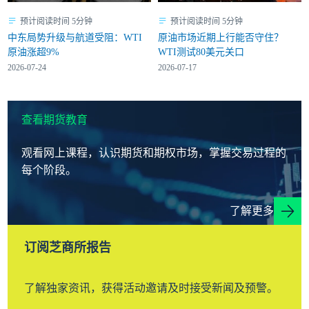
预计阅读时间 5分钟
预计阅读时间 5分钟
中东局势升级与航道受阻：WTI
原油市场近期上行能否守住？
原油涨超9%
WTI测试80美元关口
2026-07-24
2026-07-17
查看期货教育
观看网上课程，认识期货和期权市场，掌握交易过程的
每个阶段。
了解更多
订阅芝商所报告
了解独家资讯，获得活动邀请及时接受新闻及预警。