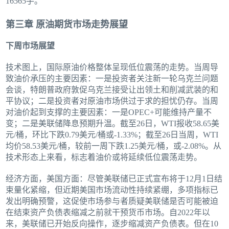
16565手。
第三章 原油期货市场走势展望
下周市场展望
技术图上，国际原油价格整体呈现低位震荡的走势。当周导
致油价承压的主要因素：一是投资者关注新一轮乌克兰问题
会谈，特朗普政府敦促乌克兰接受让出领土和削减武装的和
平协议；二是投资者对原油市场供过于求的担忧仍存。当周
对油价起到支撑的主要因素：一是OPEC+可能维持产量不
变；二是美联储降息预期升温。截至26日，WTI报收58.65美
元/桶，环比下跌0.79美元/桶或-1.33%；截至26日当周，WTI
均价58.53美元/桶，较前一周下跌1.25美元/桶，或-2.08%。从
技术形态上来看，标志着油价或将延续低位震荡走势。
经济方面，美国方面：尽管美联储已正式宣布将于12月1日结
束量化紧缩，但近期美国市场流动性持续紧绷，多项指标已
发出明确预警，这促使市场参与者质疑美联储是否可能被迫
在结束资产负债表缩减之前就干预货币市场。自2022年以
来，美联储已开始反向操作，逐步缩减资产负债表。但在10