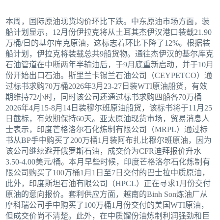
本周，国际原油现货均价环比下跌。中东原油市场方面，装
船计划显示，12月份伊拉克将从土耳其杰伊汉港口装载21.90
万桶/日的基尔库克原油，这标志着环比下降了12%。根据装
船计划，伊拉克将装载总共9船货物。通往杰伊汉的基尔库克
石油管道在中断两年半输油后，于9月底重新启动，并于10月
份开始出口石油。斯里兰卡锡兰石油公司（CEYPETCO）通
过标书求购70万桶2026年3月23-27日装WTI原油船货，有效
期维持72小时，同时该公司还通过标书求购四船各70万桶
2026年4月15-8月14日装穆尔班原油船货，该标书将于11月25
日截标，有效期保持60天。亚太原油现货市场，贸易消息人
士表示，印度芒格洛尔石化炼制有限公司（MRPL）通过标
书从BP手中购买了200万桶1月装阿布扎比穆尔班原油，因为
该公司继续避开俄罗斯石油，成交价为CFR迪拜报价升水
3.50-4.00美元/桶。本月早些时候，印度芒格洛尔石化炼制有
限公司购买了100万桶1月1日至7日交付的巴士拉中质原油，
此外，印度斯坦石油有限公司（HPCL）正在寻求1月份交付
原油的意向报价。套利供应方面，越南的Binh Son炼油厂从
摩科瑞公司手中购买了100万桶1月份交付的美国WTI原油，
但成交价尚不清楚。此外，在中质馏份油炼制利润强劲和巨