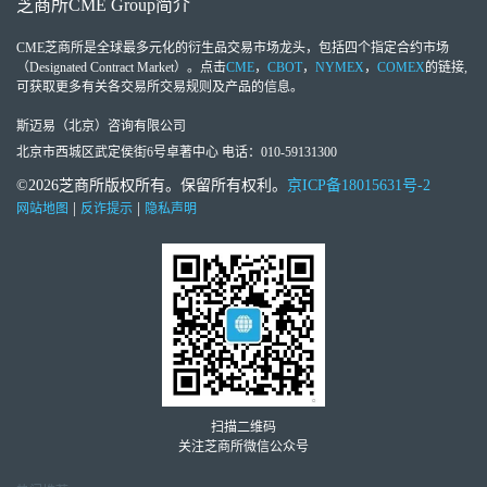
芝商所
CME Group
简介
CME芝商所
是全球最多元化的衍生品交易市场龙头，包括四个指定合约市场
（Designated Contract Market）。点击
CME
，
CBOT
，
NYMEX
，
COMEX
的链接,
可获取更多有关各交易所交易规则及产品的信息。
斯迈易（北京）咨询有限公司
北京市西城区武定侯街6号卓著中心 电话：010-59131300
©2026芝商所版权所有。保留所有权利。
京ICP备18015631号-2
|
|
网站地图
反诈提示
隐私声明
扫描二维码
关注芝商所微信公众号