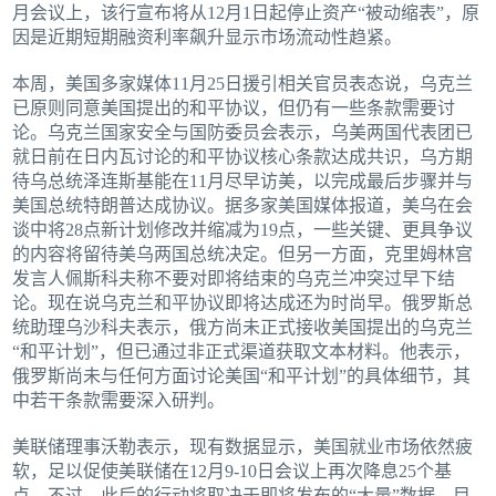
月会议上，该行宣布将从12月1日起停止资产“被动缩表”，原
因是近期短期融资利率飙升显示市场流动性趋紧。
本周，美国多家媒体11月25日援引相关官员表态说，乌克兰
已原则同意美国提出的和平协议，但仍有一些条款需要讨
论。乌克兰国家安全与国防委员会表示，乌美两国代表团已
就日前在日内瓦讨论的和平协议核心条款达成共识，乌方期
待乌总统泽连斯基能在11月尽早访美，以完成最后步骤并与
美国总统特朗普达成协议。据多家美国媒体报道，美乌在会
谈中将28点新计划修改并缩减为19点，一些关键、更具争议
的内容将留待美乌两国总统决定。但另一方面，克里姆林宫
发言人佩斯科夫称不要对即将结束的乌克兰冲突过早下结
论。现在说乌克兰和平协议即将达成还为时尚早。俄罗斯总
统助理乌沙科夫表示，俄方尚未正式接收美国提出的乌克兰
“和平计划”，但已通过非正式渠道获取文本材料。他表示，
俄罗斯尚未与任何方面讨论美国“和平计划”的具体细节，其
中若干条款需要深入研判。
美联储理事沃勒表示，现有数据显示，美国就业市场依然疲
软，足以促使美联储在12月9-10日会议上再次降息25个基
点。不过，此后的行动将取决于即将发布的“大量”数据，目