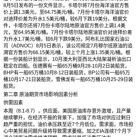
8月5日发布的一份文件显示，卡塔尔将7月份海洋油官方售
价上调1.3美元，至64.75美元/桶。7月份卡塔尔海洋油官价
对迪拜价差为升水1.5美元/桶，较6月下跌19美分。根据文
件，卡塔尔还将7月份卡塔尔陆地原油官方售价上调1.4美
元，至64.95美元/桶。7月份卡塔尔陆地原油官价对迪拜价差
为升水1.7美元/桶，较6月下跌9美分。阿布扎比国家石油公
司（ADNOC）8月5日表示，该公司规定7月穆尔班原油的追
溯官方售价为66.15美元/桶，较上个月上涨1.35美元/桶。根
据一份装船计划显示，10月澳大利亚西北大陆架凝析油出口
稳定在四船。伍德赛有一船65万桶9月28-10月2日装船货，
BHP有一船65万桶10月8-12日装船货，BP公司有一船65万
桶10月17-21日装船货，雪佛龙有一船65万桶10月25-29日装
船货。
第二章 原油期货市场影响因素分析
供需因素
本周（8.1-8.7），供应面，美国原油库存意外激增，且产量
继续攀升，在经济不振的背景下，加强了市场对供应过剩日
趋严重的担忧，油价承压跌至近7个月低位。需求面，市场担
心中美贸易问题升级将导致需求萎缩，加之EIA连续7个月下