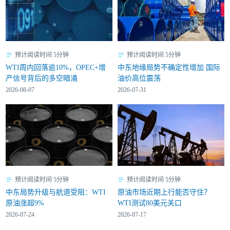
预计阅读时间 5分钟
预计阅读时间 5分钟
WTI周内回落逾10%，OPEC+增
中东地缘局势不确定性增加 国际
产信号背后的多空暗涌
油价高位震荡
2026-08-07
2026-07-31
预计阅读时间 5分钟
预计阅读时间 5分钟
中东局势升级与航道受阻：WTI
原油市场近期上行能否守住？
原油涨超9%
WTI测试80美元关口
2026-07-24
2026-07-17