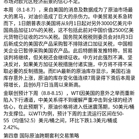
市场对欧元区经济前景的信心不足。
本周（8.1-8.7），来自美国的消息及数据成为了原油市场最
大的黑马，对油价造成了巨大的杀伤力。中美贸易关系急转
而下，1日朗普表示美国将从9月1日起对另外3000亿美元中
国商品加征10%的关税，这不包括此前对中国价值2500亿美
元货物已征收的25%关税。国务院关税税则委员会对8月3日
后新成交的美国农产品采购暂不排除进口加征关税，中国相
关企业已暂停采购美国农产品。此后特朗普发推特称，贸易
谈判将继续，但关税还会继续征收。中方对此强烈不满、坚
决反对，如果美方加征关税措施付诸实施，中方将不得不采
取必要的反制措施。而EIA最新的原油库存显示，美国石油
库存意外上涨，原油的库存变化值连续7周录得下滑后本周录
得增长，且创6月7日当周以来新高。
金联创预计下周（8.8-8.15），WTI因美国的意外之举而重新
陷入下行通道，中美关系得不到缓解严重冲击到全球的经济
信心，在此预期下，原油价格将进入低迷震荡期，50美元/桶
为支撑位。以WTI为例，预计下周的主流运行区间在50-
55（均值52.5）美元/桶之间，环比下跌1.3美元/桶或
2.42%。
第四章 国际原油跨期套利交易策略