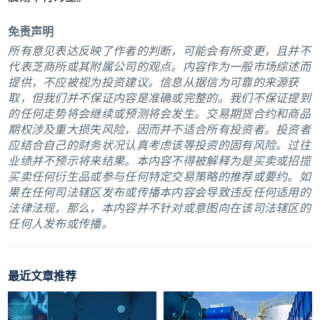
免责声明
所有意见表达反映了作者的判断，可能会有所变更，且并不
代表芝商所或其附属公司的观点。内容作为一般市场综述而
提供，不应被视为投资建议。信息从据信为可靠的来源获
取，但我们并不保证内容是准确或完整的。我们不保证提到
的任何走势将会继续或预测将会发生。交易期货合约和商品
期权涉及重大损失风险，因而并不适合所有投资者。投资者
应结合自己的财务状况认真考虑该等投资的固有风险。过往
业绩并不预示将来结果。本内容不得被解释为是买卖或招揽
买卖任何衍生品或参与任何特定交易策略的推荐或要约。如
果在任何司法辖区发布或传播本内容会导致违反任何适用的
法律法规，那么，本内容并不针对或意图向在该司法辖区的
任何人发布或传播。
最近文章推荐