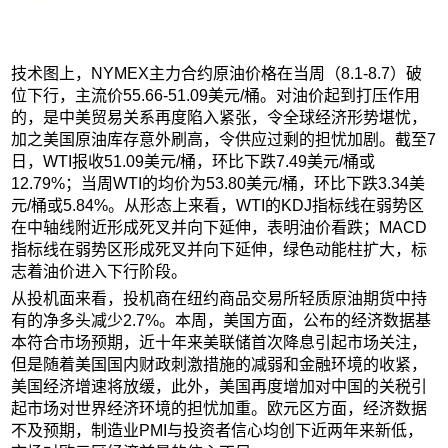
技术图上，NYMEX主力合约原油价格在当周（8.1-8.7）破
位下行，主流价55.66-51.09美元/桶。对油价起到打压作用
的，是中美贸易关系再度陷入紧张，令全球经济形势堪忧，
加之美国原油库存意外刷高，令供应过剩的担忧加剧。截至7
日，WTI报收51.09美元/桶，环比下跌7.49美元/桶或
12.79%；当周WTI的均价为53.80美元/桶，环比下跌3.34美
元/桶或5.84%。从形态上来看，WTI的KDJ指标线在弱势区
在中轴线附近形成死叉并向下延伸，表明油价看跌；MACD
指标线在弱势区形成死叉并向下延伸，绿色动能柱扩大，标
志着油价进入下行阶段。
从投机面来看，投机商在纽约商品交易所轻质原油期货中持
有的净多头减少2.7%。本周，美国方面，公布的经济数据基
本符合市场预期，近十年来美联储首次降息引起市场关注，
但是随着美国国内财政刺激措施的减弱和金融环境的收紧，
美国经济增速将放缓，此外，美国再度增加对中国的关税引
起市场对世界经济环境的担忧加重。欧元区方面，经济数据
不及预期，制造业PMI与投资者信心均创下近两年来新低，