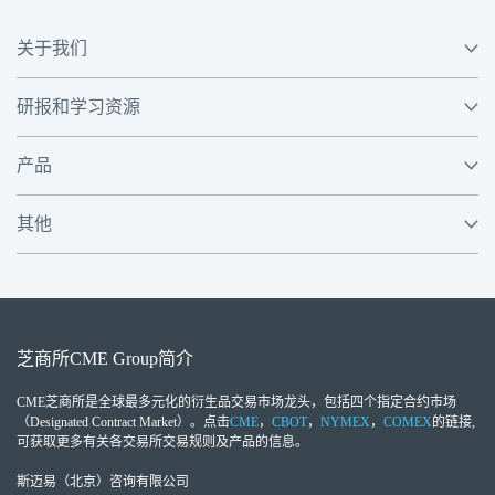
关于我们
研报和学习资源
产品
其他
芝商所
CME Group
简介
CME芝商所
是全球最多元化的衍生品交易市场龙头，包括四个指定合约市场
（Designated Contract Market）。点击
CME
，
CBOT
，
NYMEX
，
COMEX
的链接,
可获取更多有关各交易所交易规则及产品的信息。
斯迈易（北京）咨询有限公司