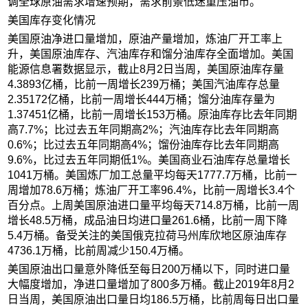
调全球原油需求增速预期，需求前景低迷重压油市。
美国库存变化情况
美国原油净进口量增加，原油产量增加，炼油厂开工率上
升，美国原油库存、汽油库存和馏分油库存全面增加。美国
能源信息署数据显示，截止8月2日当周，美国原油库存量
4.3893亿桶，比前一周增长239万桶；美国汽油库存总量
2.35172亿桶，比前一周增长444万桶；馏分油库存量为
1.37451亿桶，比前一周增长153万桶。原油库存比去年同期
高7.7%；比过去五年同期高2%；汽油库存比去年同期高
0.6%；比过去五年同期高4%；馏份油库存比去年同期高
9.6%，比过去五年同期低1%。美国商业石油库存总量增长
1041万桶。美国炼厂加工总量平均每天1777.7万桶，比前一
周增加78.6万桶；炼油厂开工率96.4%，比前一周增长3.4个
百分点。上周美国原油进口量平均每天714.8万桶，比前一周
增长48.5万桶，成品油日均进口量261.6桶，比前一周下降
5.4万桶。备受关注的美国俄克拉荷马州库欣地区原油库存
4736.1万桶，比前周减少150.4万桶。
美国原油出口量意外降低至每日200万桶以下，同时进口量
大幅度增加，净进口量增加了800多万桶。截止2019年8月2
日当周，美国原油出口量日均186.5万桶，比前周每日出口量