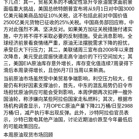
下几点：其一，贸易关系的不确定性急升令原油需求面前景
面临重大挑战，美国总统特朗普宣布将从9月1日对中国3000
亿美元输美商品加征10%关税，这不包括此前对中国价值
2500亿美元货物已征收的25%关税。中国商务部回应称，中
方对此强烈不满、坚决反对。如果美方加征关税措施付诸实
施，中方将不得不采取必要的反制措施。受此消息影响，全
球经济前景看衰情绪严重，原油无法摆脱需求下降的担忧，
承受巨大下行压力；其二，美联储周三宣布自2008年以来首
次降息，美元受此提振快速走高令油价的下行空间加大；其
三，美国EIA原油库存意外增长，库存变化值连续7周录得下
滑后本周录得增长，且创6月7日当周以来新高。
当前原油市场虽然受中美贸易争端影响，利空压力较大，但
是仍有利好因素支撑油价，首先，中东的混乱局势仍旧令市
场担忧原油供应可能会受到影响，本周伊朗再次扣押一艘外
国油轮，称涉嫌向某些阿拉伯国家走私燃料；其次，根据市
场机构调查显示，7月OPEC原油产量下降21万桶/日至2988
万桶/日，减产执行率出现反弹。此外，沙特阿拉伯官员表
示，沙特已致电其他产油国，讨论近期油价跌至今年最低后
的可能政策回应。
本周原油现货市场回顾