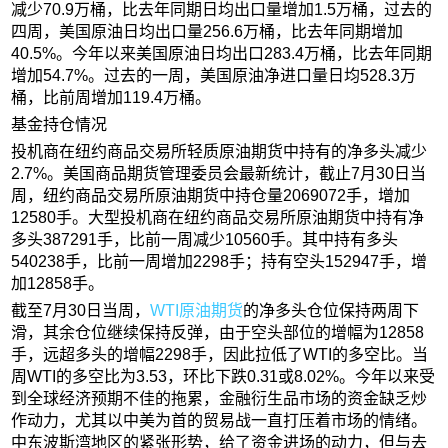
减少70.9万桶，比去年同期日均出口量增加1.5万桶，过去的
四周，美国原油日均出口量256.6万桶，比去年同期增加
40.5%。今年以来美国原油日均出口283.4万桶，比去年同期
增加54.7%。过去的一周，美国原油净进口量日均528.3万
桶，比前周增加119.4万桶。
基金持仓情况
投机商在纽约商品交易所轻质原油期货中持有的净多头减少
2.7%。美国商品期货管理委员会最新统计，截止7月30日当
周，纽约商品交易所原油期货中持仓量2069072手，增加
12580手。大型投机商在纽约商品交易所原油期货中持有净
多头387291手，比前一周减少10560手。其中持有多头
540238手，比前一周增加2298手；持有空头152947手，增
加12858手。
截至7月30日当周，
WTI原油期货
的净多头仓位保持两周下
滑，其余仓位继续保持反弹，由于空头部位的增幅为12858
手，远超多头的增幅2298手，因此拉低了WTI的多空比。当
周WTI的多空比为3.53，环比下跌0.31或8.02%。今年以来受
到全球经济预期不佳的拖累，金融衍生品市场的资金缺乏炒
作动力，尤其以中美为首的贸易战一直打压着市场的情绪。
中东波斯湾地区的紧张形势，给了资金进场的动力，但与去