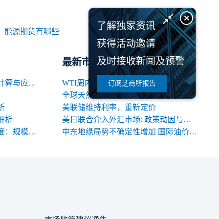
了解独家资讯
：
能源期货有哪些
获得活动邀请
及时接收新闻及预警
最新市场研报
期货交易中合约名义价值的计算与应用解析
WTI周内回落逾10%，OPEC+增产信号背后的多空暗涌
订阅芝商所报告
全球天然气市场8月关键变量：地缘、天气与库存
析
美联储维持利率，重新定价
解析
美日联合介入外汇市场: 政策动因与中长期影响
期货合约规格的三大关键维度：规模、交割与标准化
中东地缘局势不确定性增加 国际油价高位震荡