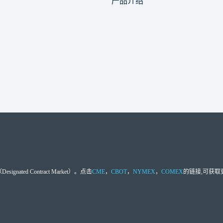
产品介绍
d Contract Market）。点击
CME
，
CBOT
，
NYMEX
，
COMEX
的链接,可获