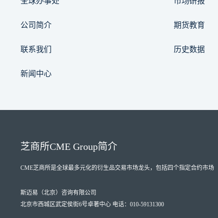
全球办事处
市场研报
公司简介
期货教育
联系我们
历史数据
新闻中心
芝商所
CME Group
简介
CME芝商所
是全球最多元化的衍生品交易市场龙头，包括四个指定合约市场（Designate
斯迈易（北京）咨询有限公司
北京市西城区武定侯街6号卓著中心 电话：010-59131300