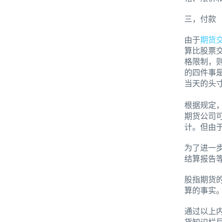
三，付款
由于
期货
算比股票
格限制，
的四件事
当天的头
根据规定
期货公司
计。但由
为了进一
结算报告
股指期货
算的事实
通过以上