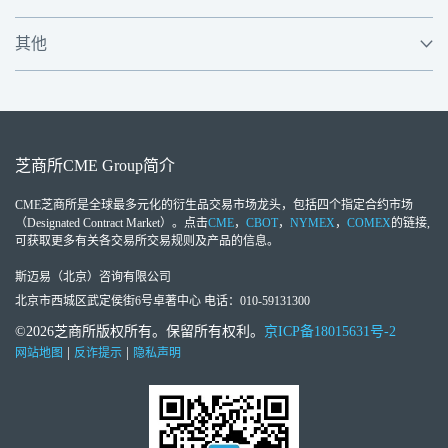
其他
芝商所
CME Group
简介
CME芝商所
是全球最多元化的衍生品交易市场龙头，包括四个指定合约市场
（Designated Contract Market）。点击
CME
，
CBOT
，
NYMEX
，
COMEX
的链接,
可获取更多有关各交易所交易规则及产品的信息。
斯迈易（北京）咨询有限公司
北京市西城区武定侯街6号卓著中心 电话：010-59131300
©2026芝商所版权所有。保留所有权利。
京ICP备18015631号-2
|
|
网站地图
反诈提示
隐私声明