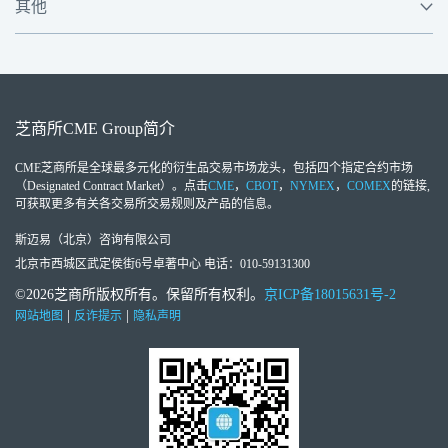
其他
芝商所
CME Group
简介
CME芝商所
是全球最多元化的衍生品交易市场龙头，包括四个指定合约市场
（Designated Contract Market）。点击
CME
，
CBOT
，
NYMEX
，
COMEX
的链接,
可获取更多有关各交易所交易规则及产品的信息。
斯迈易（北京）咨询有限公司
北京市西城区武定侯街6号卓著中心 电话：010-59131300
©2026芝商所版权所有。保留所有权利。
京ICP备18015631号-2
|
|
网站地图
反诈提示
隐私声明