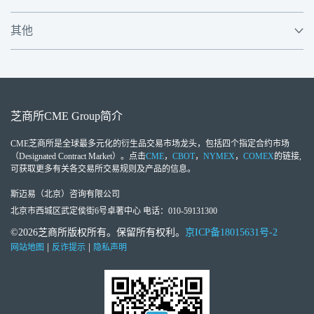
其他
芝商所
CME Group
简介
CME芝商所
是全球最多元化的衍生品交易市场龙头，包括四个指定合约市场
（Designated Contract Market）。点击
CME
，
CBOT
，
NYMEX
，
COMEX
的链接,
可获取更多有关各交易所交易规则及产品的信息。
斯迈易（北京）咨询有限公司
北京市西城区武定侯街6号卓著中心 电话：010-59131300
©2026芝商所版权所有。保留所有权利。
京ICP备18015631号-2
|
|
网站地图
反诈提示
隐私声明