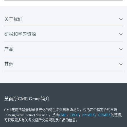
关于我们
研报和学习资源
产品
其他
芝商所
CME Group
简介
CME芝商所
是全球最多元化的衍生品交易市场龙头，包括四个指定合约市场
（Designated Contract Market）。点击
CME
，
CBOT
，
NYMEX
，
COMEX
的链接,
可获取更多有关各交易所交易规则及产品的信息。