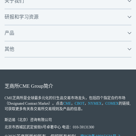
关于我们
研报和学习资源
产品
其他
芝商所
CME Group
简介
CME芝商所
是全球最多元化的衍生品交易市场龙头，包括四个指定合约市场
（Designated Contract Market）。点击
CME
，
CBOT
，
NYMEX
，
COMEX
的链接,
可获取更多有关各交易所交易规则及产品的信息。
斯迈易（北京）咨询有限公司
北京市西城区武定侯街6号卓著中心 电话：010-59131300