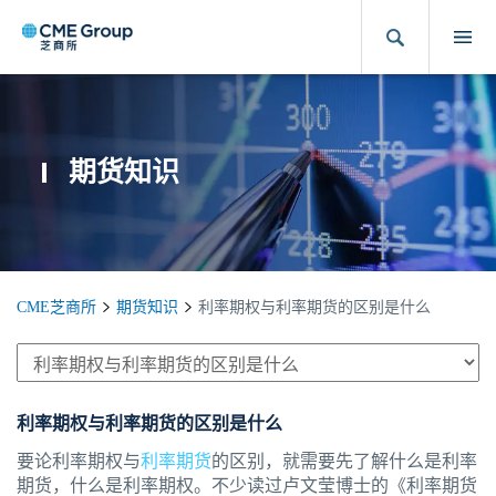
期货知识
CME芝商所
期货知识
利率期权与利率期货的区别是什么
利率期权与利率期货的区别是什么
要论利率期权与
利率期货
的区别，就需要先了解什么是利率
期货，什么是利率期权。不少读过卢文莹博士的《利率期货