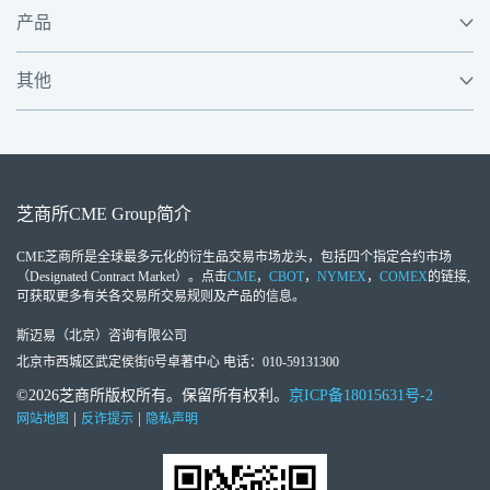
产品
其他
芝商所
CME Group
简介
CME芝商所
是全球最多元化的衍生品交易市场龙头，包括四个指定合约市场
（Designated Contract Market）。点击
CME
，
CBOT
，
NYMEX
，
COMEX
的链接,
可获取更多有关各交易所交易规则及产品的信息。
斯迈易（北京）咨询有限公司
北京市西城区武定侯街6号卓著中心 电话：010-59131300
©2026芝商所版权所有。保留所有权利。
京ICP备18015631号-2
|
|
网站地图
反诈提示
隐私声明