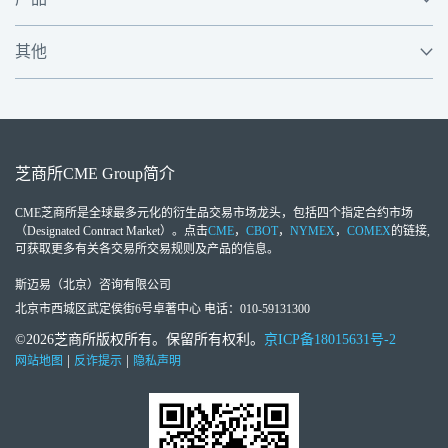
其他
芝商所
CME Group
简介
CME芝商所
是全球最多元化的衍生品交易市场龙头，包括四个指定合约市场
（Designated Contract Market）。点击
CME
，
CBOT
，
NYMEX
，
COMEX
的链接,
可获取更多有关各交易所交易规则及产品的信息。
斯迈易（北京）咨询有限公司
北京市西城区武定侯街6号卓著中心 电话：010-59131300
©2026芝商所版权所有。保留所有权利。
京ICP备18015631号-2
|
|
网站地图
反诈提示
隐私声明