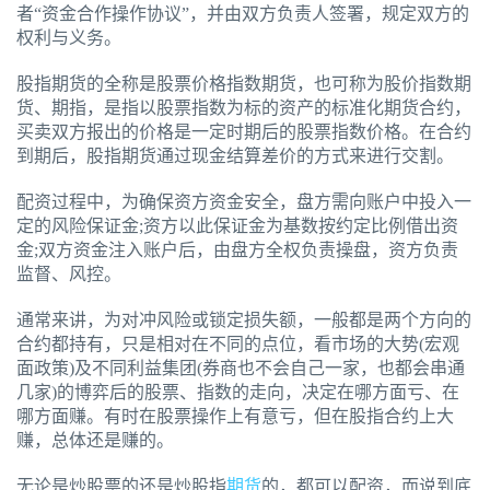
者“资金合作操作协议”，并由双方负责人签署，规定双方的
权利与义务。
股指期货的全称是股票价格指数期货，也可称为股价指数期
货、期指，是指以股票指数为标的资产的标准化期货合约，
买卖双方报出的价格是一定时期后的股票指数价格。在合约
到期后，股指期货通过现金结算差价的方式来进行交割。
配资过程中，为确保资方资金安全，盘方需向账户中投入一
定的风险保证金;资方以此保证金为基数按约定比例借出资
金;双方资金注入账户后，由盘方全权负责操盘，资方负责
监督、风控。
通常来讲，为对冲风险或锁定损失额，一般都是两个方向的
合约都持有，只是相对在不同的点位，看市场的大势(宏观
面政策)及不同利益集团(券商也不会自己一家，也都会串通
几家)的博弈后的股票、指数的走向，决定在哪方面亏、在
哪方面赚。有时在股票操作上有意亏，但在股指合约上大
赚，总体还是赚的。
无论是炒股票的还是炒股指
期货
的，都可以配资，而说到底