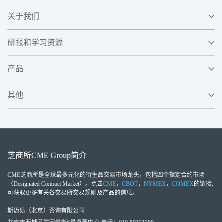
关于我们
研报和学习资源
产品
其他
芝商所
CME Group
简介
CME芝商所
是全球最多元化的衍生品交易市场龙头，包括四个指定合约市场
（Designated Contract Market）。点击
CME
，
CBOT
，
NYMEX
，
COMEX
的链接,
可获取更多有关各交易所交易规则及产品的信息。
斯迈易（北京）咨询有限公司