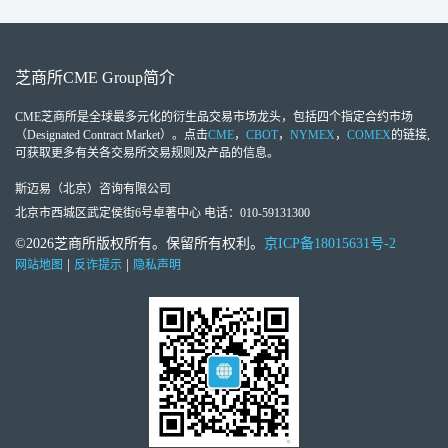
芝商所
CME Group
简介
CME芝商所
是全球最多元化的衍生品交易市场龙头，包括四个指定合约市场
（Designated Contract Market）。点击
CME
，
CBOT
，
NYMEX
，
COMEX
的链接,
可获取更多有关各交易所交易规则及产品的信息。
斯迈易（北京）咨询有限公司
北京市西城区武定侯街6号卓著中心 电话：010-59131300
©2026芝商所版权所有。保留所有权利。
京ICP备18015631号-2
|
|
网站地图
反诈提示
隐私声明