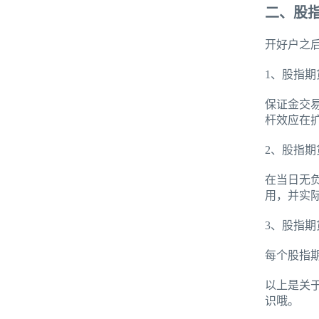
二、股
开好户之
1、股指
保证金交
杆效应在
2、股指
在当日无
用，并实
3、股指
每个股指
以上是关
识哦。