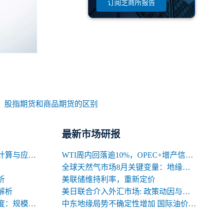
订阅芝商所报告
：
股指期货和商品期货的区别
最新市场研报
期货交易中合约名义价值的计算与应用解析
WTI周内回落逾10%，OPEC+增产信号背后的多空暗涌
全球天然气市场8月关键变量：地缘、天气与库存
析
美联储维持利率，重新定价
解析
美日联合介入外汇市场: 政策动因与中长期影响
期货合约规格的三大关键维度：规模、交割与标准化
中东地缘局势不确定性增加 国际油价高位震荡