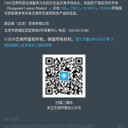
CME芝商所
是全球最多元化的衍生品交易市场龙头，包括四个指定合约市场
（Designated Contract Market）。点击
CME
，
CBOT
，
NYMEX
，
COMEX
的链接,
可获取更多有关各交易所交易规则及产品的信息。
斯迈易（北京）咨询有限公司
北京市西城区武定侯街6号卓著中心 电话：010-59131300
©2026芝商所版权所有。保留所有权利。
京ICP备18015631号-2
|
|
网站地图
反诈提示
隐私声明
扫描二维码
关注芝商所微信公众号
热门推荐：
农产品期货
能源期货
股指期货
外汇期货
利率期货
金属期货
展开