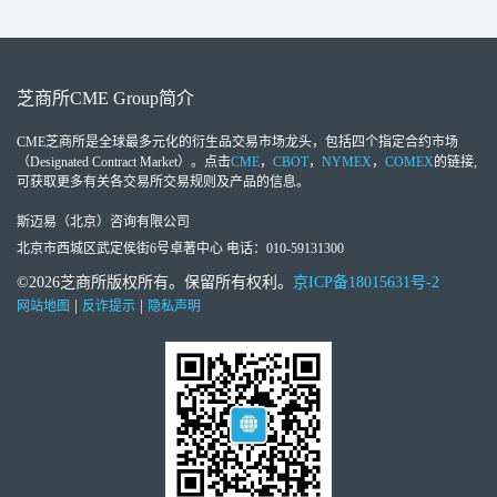
芝商所
CME Group
简介
CME芝商所
是全球最多元化的衍生品交易市场龙头，包括四个指定合约市场
（Designated Contract Market）。点击
CME
，
CBOT
，
NYMEX
，
COMEX
的链接,
可获取更多有关各交易所交易规则及产品的信息。
斯迈易（北京）咨询有限公司
北京市西城区武定侯街6号卓著中心 电话：010-59131300
©2026芝商所版权所有。保留所有权利。
京ICP备18015631号-2
|
|
网站地图
反诈提示
隐私声明