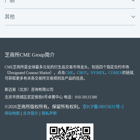
产品
其他
芝商所
CME Group
简介
CME芝商所
是全球最多元化的衍生品交易市场龙头，包括四个指定合约市场
（Designated Contract Market）。点击
CME
，
CBOT
，
NYMEX
，
COMEX
的链接,
可获取更多有关各交易所交易规则及产品的信息。
斯迈易（北京）咨询有限公司
北京市西城区武定侯街6号卓著中心 电话：010-59131300
©2026芝商所版权所有。保留所有权利。
京ICP备18015631号-2
|
|
网站地图
反诈提示
隐私声明