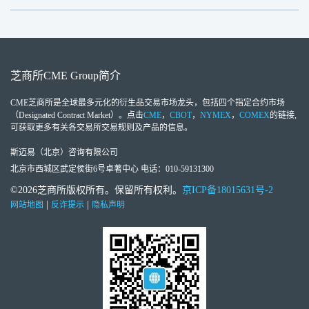
芝商所
CME Group
简介
CME芝商所
是全球最多元化的衍生品交易市场龙头，包括四个指定合约市场
（Designated Contract Market）。点击
CME
，
CBOT
，
NYMEX
，
COMEX
的链接,
可获取更多有关各交易所交易规则及产品的信息。
斯迈易（北京）咨询有限公司
北京市西城区武定侯街6号卓著中心 电话：010-59131300
©2026芝商所版权所有。保留所有权利。
京ICP备18015631号-2
|
|
网站地图
反诈提示
隐私声明