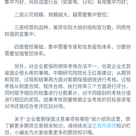
集中为好，风险适度行业（如家电、日化）有限集中为好；
二是公司规模，规模越大，越需要集中管控；
三是经营的品种，差异化较大组织结构宜分散，同质性
较强则宜集中；
四是管控基础，集中需要专家和信息报告体系，分散则
需要加强管控体系。
另外，对企业套保的绩效考核办法不一，也是企业尤其
是国企很头疼的事情。中期研究院院长王红英建议，从期货
和现货、过程和结果两方面对套期保值绩效进行考核。过程
考核从制度合规、程序合规、执行效率三个方面进行评分，
同时赋予相应的权重进行分数累计，对不同级别的考核分值
进行相应的奖惩。结果考核则要根据企业考核的目标是逐笔
对冲还是综合考评区别对待。
关于“企业套期保值注意事项有哪些”就介绍到这里，想
了解更多期货交易相关知识，请持续关注
芝商所期货
知识栏
目，小编会为大家收集更多的期货知识哦。