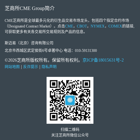
芝商所
CME Group
简介
CME芝商所
是全球最多元化的衍生品交易市场龙头，包括四个指定合约市场
（Designated Contract Market）。点击
CME
，
CBOT
，
NYMEX
，
COMEX
的链接,
可获取更多有关各交易所交易规则及产品的信息。
斯迈易（北京）咨询有限公司
北京市西城区武定侯街6号卓著中心 电话：010-59131300
©2026芝商所版权所有。保留所有权利。
京ICP备18015631号-2
|
|
网站地图
反诈提示
隐私声明
扫描二维码
关注芝商所微信公众号