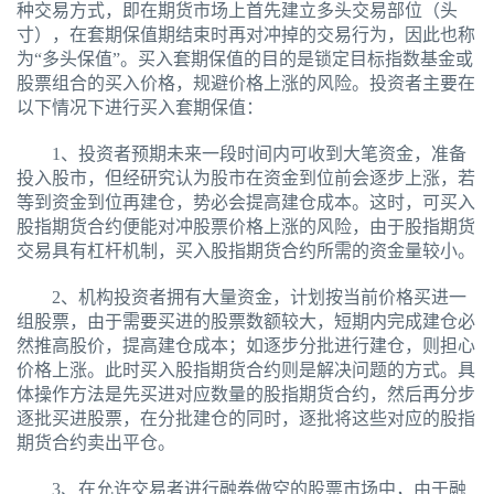
种交易方式，即在期货市场上首先建立多头交易部位（头
寸），在套期保值期结束时再对冲掉的交易行为，因此也称
为“多头保值”。买入套期保值的目的是锁定目标指数基金或
股票组合的买入价格，规避价格上涨的风险。投资者主要在
以下情况下进行买入套期保值：
1、投资者预期未来一段时间内可收到大笔资金，准备
投入股市，但经研究认为股市在资金到位前会逐步上涨，若
等到资金到位再建仓，势必会提高建仓成本。这时，可买入
股指期货合约便能对冲股票价格上涨的风险，由于股指期货
交易具有杠杆机制，买入股指期货合约所需的资金量较小。
2、机构投资者拥有大量资金，计划按当前价格买进一
组股票，由于需要买进的股票数额较大，短期内完成建仓必
然推高股价，提高建仓成本；如逐步分批进行建仓，则担心
价格上涨。此时买入股指期货合约则是解决问题的方式。具
体操作方法是先买进对应数量的股指期货合约，然后再分步
逐批买进股票，在分批建仓的同时，逐批将这些对应的股指
期货合约卖出平仓。
3、在允许交易者进行融券做空的股票市场中，由于融