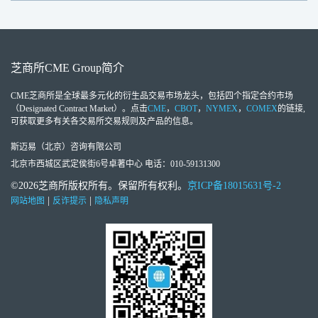
芝商所
CME Group
简介
CME芝商所
是全球最多元化的衍生品交易市场龙头，包括四个指定合约市场
（Designated Contract Market）。点击
CME
，
CBOT
，
NYMEX
，
COMEX
的链接,
可获取更多有关各交易所交易规则及产品的信息。
斯迈易（北京）咨询有限公司
北京市西城区武定侯街6号卓著中心 电话：010-59131300
©2026芝商所版权所有。保留所有权利。
京ICP备18015631号-2
|
|
网站地图
反诈提示
隐私声明