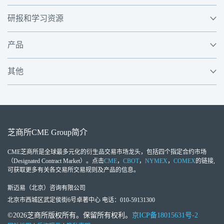
研报和学习资源
产品
其他
芝商所
CME Group
简介
CME芝商所
是全球最多元化的衍生品交易市场龙头，包括四个指定合约市场
（Designated Contract Market）。点击
CME
，
CBOT
，
NYMEX
，
COMEX
的链接,
可获取更多有关各交易所交易规则及产品的信息。
斯迈易（北京）咨询有限公司
北京市西城区武定侯街6号卓著中心 电话：010-59131300
©2026芝商所版权所有。保留所有权利。
京ICP备18015631号-2