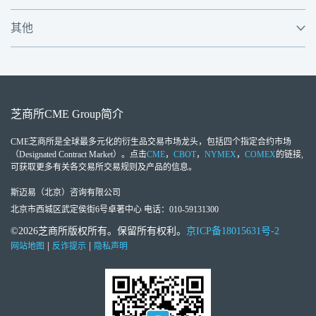
其他
芝商所
CME Group
简介
CME芝商所
是全球最多元化的衍生品交易市场龙头，包括四个指定合约市场
（Designated Contract Market）。点击
CME
，
CBOT
，
NYMEX
，
COMEX
的链接,
可获取更多有关各交易所交易规则及产品的信息。
斯迈易（北京）咨询有限公司
北京市西城区武定侯街6号卓著中心 电话：010-59131300
©2026芝商所版权所有。保留所有权利。
京ICP备18015631号-2
|
|
网站地图
反诈提示
隐私声明