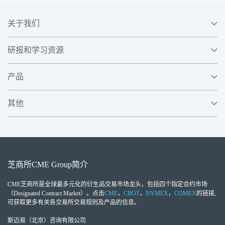
关于我们
研报和学习资源
产品
其他
芝商所
CME Group
简介
CME芝商所
是全球最多元化的衍生品交易市场龙头，包括四个指定合约市场
（Designated Contract Market）。点击
CME
，
CBOT
，
NYMEX
，
COMEX
的链接,
可获取更多有关各交易所交易规则及产品的信息。
斯迈易（北京）咨询有限公司