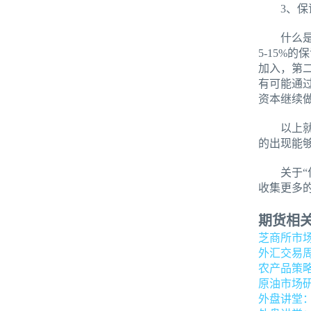
3、保
什么是期
5-15
加入，第
有可能通
资本继续
以上就是
的出现能
关于“什
收集更多
期货相
芝商所市
外汇交易
农产品策
原油市场
外盘讲堂