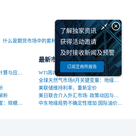
了解独家资讯
：
什么是期货市场中的套利交易 套利交易的优势有哪些
获得活动邀请
及时接收新闻及预警
最新市场研报
订阅芝商所报告
期货交易中合约名义价值的计算与应用解析
WTI周内回落逾10%，OPEC+增产信号背后的多空暗涌
全球天然气市场8月关键变量：地缘、天气与库存
析
美联储维持利率，重新定价
解析
美日联合介入外汇市场: 政策动因与中长期影响
期货合约规格的三大关键维度：规模、交割与标准化
中东地缘局势不确定性增加 国际油价高位震荡