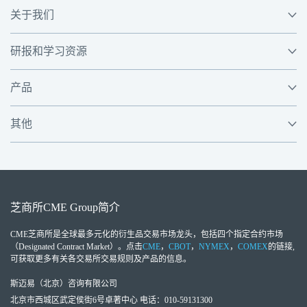
关于我们
研报和学习资源
产品
其他
芝商所
CME Group
简介
CME芝商所
是全球最多元化的衍生品交易市场龙头，包括四个指定合约市场
（Designated Contract Market）。点击
CME
，
CBOT
，
NYMEX
，
COMEX
的链接,
可获取更多有关各交易所交易规则及产品的信息。
斯迈易（北京）咨询有限公司
北京市西城区武定侯街6号卓著中心 电话：010-59131300