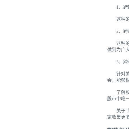
1、跨
这种的类
2、跨
这种的股
做到为广
3、跨
针对的是
会，能够
了解股指
股市中唯
关于“股
家收集更