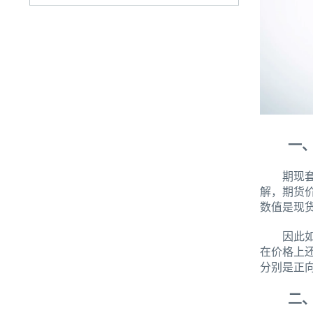
一、股
期现套利
解，期货
数值是现
因此如果
在价格上
分别是正
二、股