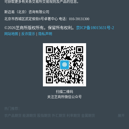
可获取更多有关各交易所交易规则及产品的信息。
斯迈易（北京）咨询有限公司
北京市西城区武定侯街6号卓著中心 电话：010-59131300
©2026芝商所版权所有。保留所有权利。
京ICP备18015631号-2
|
|
网站地图
反诈提示
隐私声明
扫描二维码
关注芝商所微信公众号
热门推荐：
农产品期货
能源期货
股指期货
外汇期货
利率期货
金属期货
展开
金属市场周报
天然气市场月报
原油市场周报
外汇交易周报