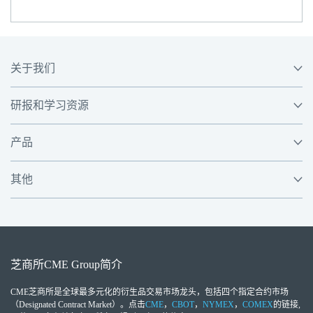
关于我们
研报和学习资源
产品
其他
芝商所
CME Group
简介
CME芝商所
是全球最多元化的衍生品交易市场龙头，包括四个指定合约市场
（Designated Contract Market）。点击
CME
，
CBOT
，
NYMEX
，
COMEX
的链接,