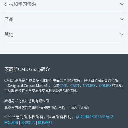
研报和学习资源
产品
其他
芝商所
CME Group
简介
CME芝商所
是全球最多元化的衍生品交易市场龙头，包括四个指定合约市场
（Designated Contract Market）。点击
CME
，
CBOT
，
NYMEX
，
COMEX
的链接,
可获取更多有关各交易所交易规则及产品的信息。
斯迈易（北京）咨询有限公司
北京市西城区武定侯街6号卓著中心 电话：010-59131300
©2026芝商所版权所有。保留所有权利。
京ICP备18015631号-2
|
|
网站地图
反诈提示
隐私声明