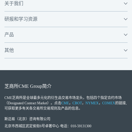
关于我们
研报和学习资源
产品
其他
芝商所
CME Group
简介
CME芝商所
是全球最多元化的衍生品交易市场龙头，包括四个指定合约市场
（Designated Contract Market）。点击
CME
，
CBOT
，
NYMEX
，
COMEX
的链接,
可获取更多有关各交易所交易规则及产品的信息。
斯迈易（北京）咨询有限公司
北京市西城区武定侯街6号卓著中心 电话：010-59131300