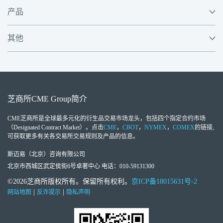
产品
其他
芝商所
CME Group
简介
CME芝商所
是全球最多元化的衍生品交易市场龙头，包括四个指定合约市场
（Designated Contract Market）。点击
CME
，
CBOT
，
NYMEX
，
COMEX
的链接,
可获取更多有关各交易所交易规则及产品的信息。
斯迈易（北京）咨询有限公司
北京市西城区武定侯街6号卓著中心 电话：010-59131300
©2026芝商所版权所有。保留所有权利。
京ICP备18015631号-2
|
|
网站地图
反诈提示
隐私声明