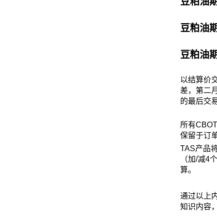
豆粕油
豆粕油
豆粕油期
以结算价
差，第二月
的最后交易
所有CBOT
保留于订单
TAS产品
（加/减4
算。
通过以上
知识内容，