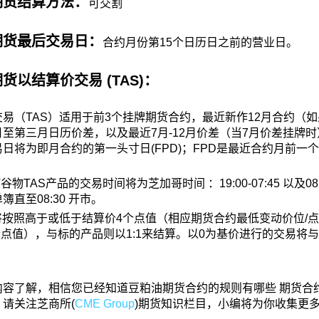
期货结算方法：
可交割
期货最后交易日：
合约月份第15个日历日之前的营业日。
货以结算价交易 (TAS)：
交易（TAS）适用于前3个挂牌期货合约，最近新作12月合约（
至第三月日历价差，以及最近7月-12月价差（当7月价差挂牌时）
日将为即月合约的第一头寸日(FPD)；FPD是最近合约月前一
谷物TAS产品的交易时间将为芝加哥时间 ：19:00-07:45 以及08:
簿直至08:30 开市。
将按照高于或低于结算价4个点值（相应期货合约最低变动价位/点值
个点值），与标的产品则以1:1来结算。以0为基价进行的交易将与
内容了解，相信您已经知道豆粕油期货合约的规则有哪些 期货合
请关注芝商所(
CME Group
)期货知识栏目，小编将为你收集更