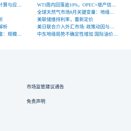
期货交易中合约名义价值的计算与应用解析
WTI周内回落逾10%，OPEC+增产信号背后的多空暗涌
全球天然气市场8月关键变量：地缘、天气与库存
析
美联储维持利率，重新定价
解析
美日联合介入外汇市场: 政策动因与中长期影响
期货合约规格的三大关键维度：规模、交割与标准化
中东地缘局势不确定性增加 国际油价高位震荡
市场监管建议通告
免责声明