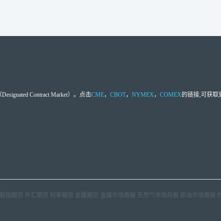
d Contract Market）。点击
CME
，
CBOT
，
NYMEX
，
COMEX
的链接,可获
股指期货
外汇期货
利率期货
金属期货
金属市场周报
天然气市场月报
原油市场周报