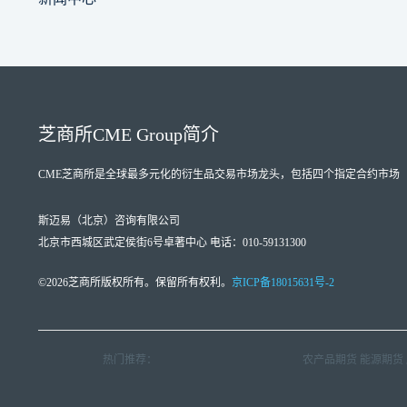
芝商所
CME Group
简介
CME芝商所
是全球最多元化的衍生品交易市场龙头，包括四个指定合约市场（Designate
斯迈易（北京）咨询有限公司
北京市西城区武定侯街6号卓著中心 电话：010-59131300
©2026芝商所版权所有。保留所有权利。
京ICP备18015631号-2
热门推荐：
农产品期货
能源期货