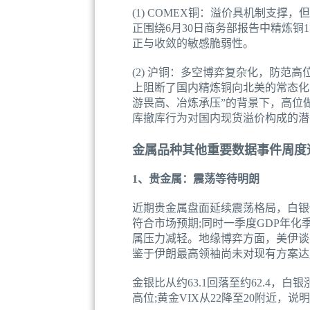
(1) COMEX铜：溢价具机制支
正围绕6月30日商务部报告中精炼
正与收敛的敏感脆弱性。
(2) 沪铜：多空博弈复杂化，防
上阻断了国内精炼铜向北美的常态化
游畏高、冶炼承压”的背景下，高位
库撤库行为对国内现货溢价构成的潜
金属品种其他重要数据事件周度
1、贵金属：震荡等待明朗
近期贵金属盘面延续震荡格局，白银保
符合市场预期;同时一季度GDP年化
属压力减轻。地缘博弈方面，美伊谈
鉴于伊朗最高领袖尚未对现有方案达
金银比从约63.1回落至约62.4
高位;黄金VIX从22降至20附近