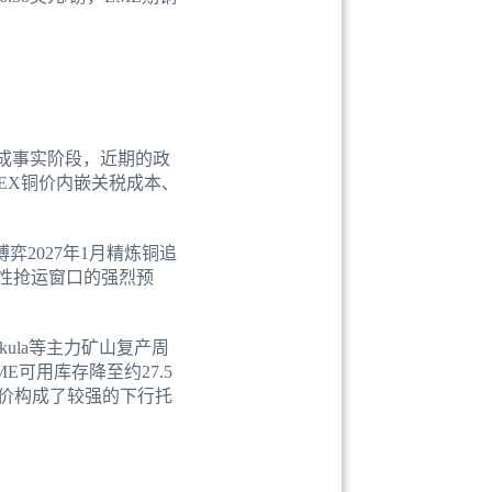
既成事实阶段，近期的政
MEX铜价内嵌关税成本、
弈2027年1月精炼铜追
质性抢运窗口的强烈预
kula等主力矿山复产周
可用库存降至约27.5
铜价构成了较强的下行托