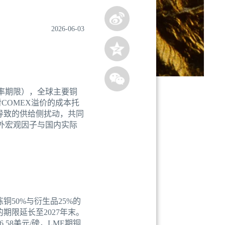
2026-06-03
税率期限），全球主要铜
COMEX溢价的成本托
导致的供给侧扰动，共同
外宏观因子与国内实际
铜50%与衍生品25%的
期限延长至2027年末。
.58美元/磅，LME期铜