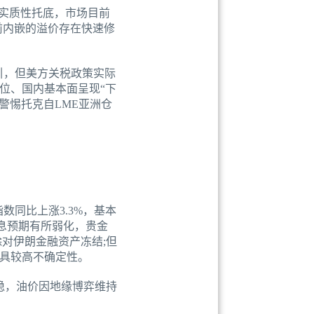
了实质性托底，市场目前
前内嵌的溢价存在快速修
引，但美方关税政策实际
位、国内基本面呈现“下
警惕托克自LME亚洲仓
数同比上涨3.3%，基本
加息预期有所弱化，贵金
对伊朗金融资产冻结;但
具较高不确定性。
持稳，油价因地缘博弈维持