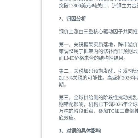
突破13800美元/吨关口，沪铜主力合
2、归因分析
铜价上涨由三重核心驱动因子共同推
第一，关税框架实质落地，跨市溢价成
策调整属于框架内的修补而非预期炒作
而LME价格未含的结构性结果。
第二，关税加码预期发酵，引发“抢运
加15%关税的可能性。高盛将202
期。
第三，全球供给侧的阶段性扰动扰乱了原有
期错配影响，机构已下调2026年全
万吨的阶段低点，叠加TC加工费倒挂
底效应。
3、对铜的具体影响