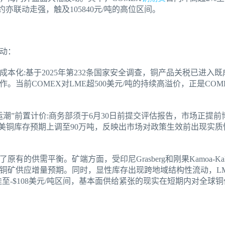
约亦联动走强，触及105840元/吨的高位区间。
动：
本化:基于2025年第232条国家安全调查，铜产品关税已进入
。当前COMEX对LME超500美元/吨的持续高溢价，正是CO
潮”前置计价:商务部须于6月30日前提交评估报告，市场正提前博
6年美铜库存预期上调至90万吨，反映出市场对政策生效前出现实
的供需平衡。矿端方面，受印尼Grasberg和刚果Kamoa-Ka
球铜矿供应增量预期。同时，显性库存出现跨地域结构性流动，LME
至-$108美元/吨区间，基本面供给紧张的现实在短期内对全球