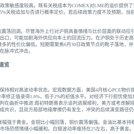
撑，但政策敏感度较高。既有关税成本为COMEX对LME的溢价提供
铜15%关税追加与否进行概率定价。若后续政策力度不及预期，当
范高位震荡回调。尽管海外上行对沪铜具备情绪与比价层面的联动拉
出口，可能加剧海外供应向本土的回流压力。在沪铜处于历史高
做多的性价比偏低。短期需聚焦6月30日政策节点的靴子落地，并
在脉冲式冲击。
速览
持相对高波动率状态。宏观数据方面，美国4月核心PCE物价指
季率修正值录得1.6%，低于2%的初值水平。对经济下行担忧使
判在曲折中推进:周初特朗普表示谈判进展顺利，美方或考虑解除
成共识，且双方局部地缘摩擦仍有发生，冲突的后续演变路径仍
，白银涨幅强于黄金。金铜比小幅回落，铜价震荡偏强。金油比基本
，说明市场恐慌情绪小幅缓和。白银波动率维持在25左右，高于黄金。