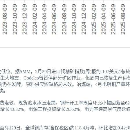
位。据SMM，5月29日进口铜精矿指数(周)报约-107美元/吨(
发生大地震，Codelco曾暂停部分矿区作业，但周内已恢复生产
影响仍在发酵，原料供应短缺格局未改。冶炼端，4月电解铜产量环比
续。
费走软，现货贴水承压走跌。铜杆开工率周度环比小幅回落至62
比增长43.32%，电源工程投资增长26.62%，电力基建高景气度
月29日，全球铜库存(含保税区)约118.4万吨，环比增加0.4