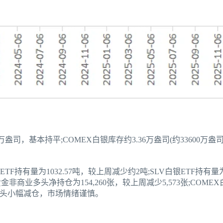
万盎司，基本持平;COMEX白银库存约3.36万盎司(约33600万
TF持有量为1032.57吨，较上周减少约2吨;SLV白银ETF持有量为
黄金非商业多头净持仓为154,260张，较上周减少5,573张;COM
张。多头小幅减仓，市场情绪谨慎。