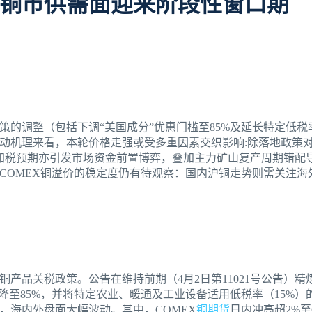
铜市供需面迎来阶段性窗口期
策的调整（包括下调“美国成分”优惠门槛至85%及延长特定低
动机理来看，本轮价格走强或受多重因素交织影响:除落地政策对
铜加税预期亦引发市场资金前置博弈，叠加主力矿山复产周期错配
COMEX铜溢价的稳定度仍有待观察：国内沪铜走势则需关注海
产品关税政策。公告在维持前期（4月2日第11021号公告）精炼
降至85%，并将特定农业、暖通及工业设备适用低税率（15%）的
，海内外盘面大幅波动。其中，COMEX
铜期货
日内冲高超2%至6