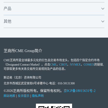
产品
其他
芝商所
CME Group
简介
CME芝商所
是全球最多元化的衍生品交易市场龙头，包括四个指定合约市场
（Designated Contract Market）。点击
CME
，
CBOT
，
NYMEX
，
COMEX
的链接,
可获取更多有关各交易所交易规则及产品的信息。
斯迈易（北京）咨询有限公司
北京市西城区武定侯街6号卓著中心 电话：010-59131300
©2026芝商所版权所有。保留所有权利。
京ICP备18015631号-2
|
|
网站地图
反诈提示
隐私声明