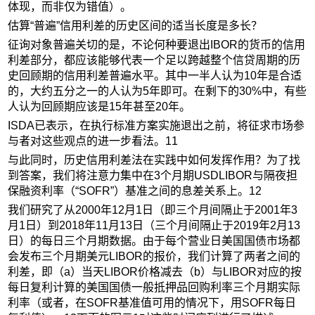
体现，而非仅为错值）。
估算“普遍”信用利差的历史区间的适当长度是多长？
征询对象普遍关切的是，不论何种要退出IBOR的货币的信用
利差部分，都应该能够代表一个足以跨越整个信贷周期的历
史回顾期的信用利差普遍水平。其中一半人认为10年是合适
的，大约五分之一的人认为5年即可。在剩下的30%中，有些
人认为回顾期应该是15年甚至20年。
ISDA已表示，在执行标准方案实施退出之前，将征求市场参
与者对这些观点的进一步看法。11
与此同时，历史信用利差法在实践中如何发挥作用？为了找
到答案，我们将注意力集中在3个月期USDLIBOR与隔夜担
保融资利率（“SOFR”）基准之间的息差关系上。12
我们研究了从2000年12月1日（即三个月间隔止于2001年3
月1日）到2018年11月13日（三个月间隔止于2019年2月13
日）的每日三个月期数据。由于每个营业日美国国债市场都
会发布三个月期美元LIBOR的报价，我们计算了两者之间的
利差，即（a）当天LIBOR价格减去（b）与LIBOR对应的按
每日复利计算的美国国债一般抵押品回购利率三个月期实际
利率（或者，在SOFR基准值可用的情况下，用SOFR每日