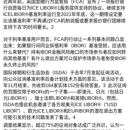
近两年前，英国金融行为监管局（FCA）宣布了一项报价银
行自愿每日为ICE LIBOR®1服务提供支持的协议，继续支持
ICELIBOR®基准利率运行至2021年年底，这一期限设定要
比该基准利率“不再通过FCA机制说服或要求报价银行团继续
支持下去”的时间要长。2
对于利率基准用户而言，FCA的行动让一系列基本问题凸显
出来：如果银行间同业拆借利率（IBOR）基准受损，应该用
什么来替代？持有IBOR金融风险敞口的市场参与者应如何转
向其他基准？有什么退出方案可以保护市场参与者免受IBOR
永久终止的风险？
国际掉期和衍生品协会（ISDA）于去年7月发起征询活动，
向公众征询基准利率后备计划技术方面的意见，该活动于去
年11月结束，共收到164家实体152份有效答复。3 此次征询
的范围仅限于IBORs的一个子集——即澳元、日元（包括日
元LIBOR®）、瑞士法郎LIBOR®和英镑LIBOR®。然而，
ISDA也借此机会邀请了各方就美元ICE LIBOR®（“USD
LIBOR”）、欧元ICE LIBOR®和EURIBOR的潜在退出方案
可能引发的技术问题发表了看法。4
调查结果显示，超过75%的征询对象达成广泛共识，认为一