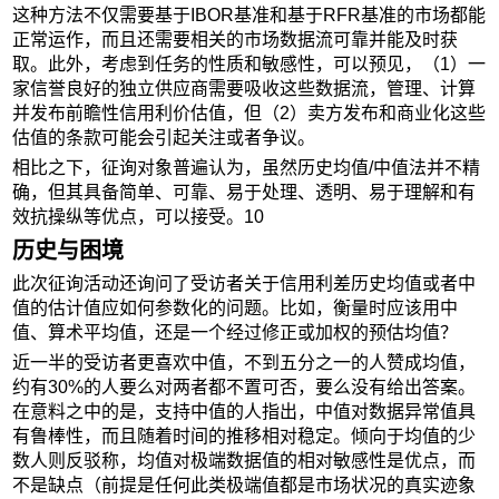
这种方法不仅需要基于IBOR基准和基于RFR基准的市场都能
正常运作，而且还需要相关的市场数据流可靠并能及时获
取。此外，考虑到任务的性质和敏感性，可以预见，（1）一
家信誉良好的独立供应商需要吸收这些数据流，管理、计算
并发布前瞻性信用利价估值，但（2）卖方发布和商业化这些
估值的条款可能会引起关注或者争议。
相比之下，征询对象普遍认为，虽然历史均值/中值法并不精
确，但其具备简单、可靠、易于处理、透明、易于理解和有
效抗操纵等优点，可以接受。10
历史与困境
此次征询活动还询问了受访者关于信用利差历史均值或者中
值的估计值应如何参数化的问题。比如，衡量时应该用中
值、算术平均值，还是一个经过修正或加权的预估均值？
近一半的受访者更喜欢中值，不到五分之一的人赞成均值，
约有30%的人要么对两者都不置可否，要么没有给出答案。
在意料之中的是，支持中值的人指出，中值对数据异常值具
有鲁棒性，而且随着时间的推移相对稳定。倾向于均值的少
数人则反驳称，均值对极端数据值的相对敏感性是优点，而
不是缺点（前提是任何此类极端值都是市场状况的真实迹象