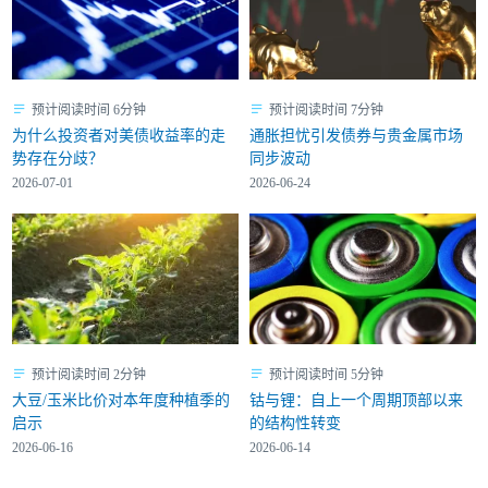
预计阅读时间 6分钟
预计阅读时间 7分钟
为什么投资者对美债收益率的走
通胀担忧引发债券与贵金属市场
势存在分歧？
同步波动
2026-07-01
2026-06-24
预计阅读时间 2分钟
预计阅读时间 5分钟
大豆/玉米比价对本年度种植季的
钴与锂：自上一个周期顶部以来
启示
的结构性转变
2026-06-16
2026-06-14