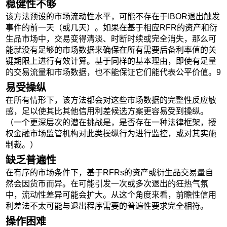
稳健性不够
该方法预设的市场流动性水平，可能不存在于IBOR退出触发
事件的前一天（或几天）。如果在基于相应RFR的资产和衍
生品市场中，交易变得清淡、时断时续或完全消失，那么可
能就没有足够的市场数据来确保在所有需要后备利率值的关
键期限上进行有效计算。基于同样的基本理由，即使有足量
的交易流量和市场数据，也不能保证它们能代表公平价值。9
易受操纵
在所有情形下，该方法都会对这些市场数据的完整性反应敏
感，足以使其比其他信用利差候选方案更容易受到操纵。
（一个更深层次的潜在挑战是，是否存在一种法律框架，授
权金融市场监管机构对此类操纵行为进行监控，或对其实施
制裁。）
缺乏普遍性
在有序的市场条件下，基于RFRs的资产或衍生品交易量自
然会因货币而异。在可能引发一次或多次退出的狂热气氛
中，流动性差异可能会扩大。从这个角度来看，前瞻性信用
利差法不太可能与退出程序需要的普遍性要求完全相符。
操作困难