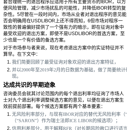
套合理统一的退出程序应适用于所有主要货币的IBOR，以方
便风险管理，减少市场扰乱的可能性，并降低IBOR转型的复
杂性。5尽管在一段时间内，市场从业者对退出程序的意见能
否会明确用在USDLIBOR上还不得而知，6但市场对程序一
致性的普遍偏好提供了一个强有力的暗示，即在征询对象中
最受欢迎的退出方案，即使不是USDLIBOR的首选方案，至
少也是一个有价值的备选方案。
对于市场参与者来说，现在考虑退出方案中的实证特征并不
算早。在下文中：
我们简要回顾了最受征询对象欢迎的退出方案特征，
并以2000年至2019年2月的日数据为基础，做了简要统
现。
达成共识的早期迹象
咨询委员会就其讨论范围内的每个退出利率均征询了市场人
士对九个退出利率调整候选方案的意见，以便在退出方案生
效前提前部署。每个候选方案都有两个基本要素：
无风险利率部分，与现有IBOR对应的替代无风险利率（“RF
（“SARON”）作为瑞士法郎ICE LIBOR的候选项）；
信用利差部分，用于解释RFR（对长期风险敞口进行适当