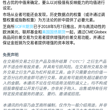
性占优的中值来确定，要么以对极值有反映能力的均值进行
设定。
市场从业者可能还会发现，历史数据点的权重（或许通过调
整权重或指数权重）为方法论的折中提供了必要元素。
芝商所
SOFR期货
已于2018年5月7日推出，并与高流动性的
欧洲美元、联邦基金和
美国国债期货
一起，通过CMEGlobex
商品间价差交易为交易者提供增强的价差交易功能，并通过
保证金抵销为交易者提供增强的资本效率。
免责声明
在交易所交易之衍生产品及场外结算（"OTC"）之衍生产品
并不适合所有投资者，并具有亏损风险。在交易所交易及场
外交易之衍生产品为杠杆投资工具，由于只需要合约价值一
定百分比的资金即可进行交易，故此有可能损失超过最初存
入的金额。本通讯不论在任何适用法规的涵义上，均不构成
招股章程或公开发行证券，亦非关于购入、出售或持有任何
特定投资或服务的建议、要约、邀请或招揽。
本通讯的内容乃由芝商所编制，仅作为一般介绍用途，并非