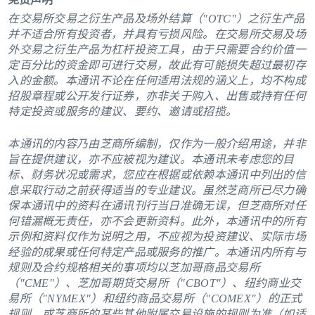
在交易所交易之衍生产品及场外结算（"OTC"）之衍生产品
并不适合所有投资者，并具有亏损风险。在交易所交易及场
外交易之衍生产品为杠杆投资工具，由于只需要合约价值一
定百分比的资金即可进行交易，故此有可能损失超过最初存
入的金额。本通讯不论在任何适用法规的涵义上，均不构成
招股章程或公开发行证券，亦非关于购入、出售或持有任何
特定投资或服务的建议、要约、邀请或招揽。
本通讯的内容乃由芝商所编制，仅作为一般介绍用途，并非
旨在提供建议，亦不应被视为建议。本通讯未考虑您的目
标、财务状况或需求，您应在根据或依赖本通讯中列出的信
息采取行动之前获得适当的专业建议。虽然芝商所已尽力确
保本通讯中的资料在通讯刊行当日准确无误，但芝商所对任
何错漏概无责任，亦不会更新资料。此外，本通讯中的所有
示例和资料仅作为说明之用，不应视为投资建议、实际市场
经验的成果或任何特定产品或服务的推广。本通讯内所有与
规则及合约规格相关的事项均以芝加哥商品交易所
（"CME"）、芝加哥期货交易所（"CBOT"）、纽约商业交
易所（"NYMEX"）和纽约商品交易所（"COMEX"）的正式
规则，或芝商所的某些其他附属交易设施的规则为准（如适