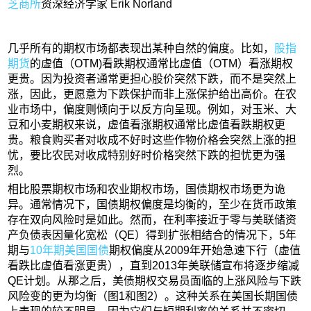
芝商所
资深经济学家 Erik Norland
几乎所有的期权市场都表现出某种自然的偏度。比如，
股指
期货
的虚值（OTM)看跌期权通常比虚值（OTM）看涨期权
更贵。因为投资者通常更担心股价突然下跌，而不是突然上
涨，因此，更愿意为下跌保护而非上涨保护给出高价。在农
业市场中，偏度则倾向于以反方向呈现。例如，对玉米、大
豆和小麦期权来说，虚值看涨期权通常比虚值看跌期权更
贵。粮食购买者对收成不好时这些作物价格会突然上涨的担
忧，要比农民对收成特别好时价格突然下跌的担忧更为强
烈。
相比股票期权市场和农业期权市场，国债期权市场更为诡
异。通常情况下，国债期权偏度是均衡的，至少在货币政策
存在双向风险时是如此。然而，在利率接近于零与美联储资
产负债表因量化宽松（QE）得到扩张相结合的情况下，5年
期与
10年期美国国债
期权偏度从2009年开始急速下行（虚值
看跌比虚值看涨更贵），直到2013年美联储宣布将逐步缩减
QE计划。从那之后，美债期权交易员面临的上涨风险与下跌
风险变的更为均衡（图1和图2）。这种关系在美国长期国债