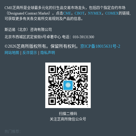
CME芝商所
是全球最多元化的衍生品交易市场龙头，包括四个指定合约市场
（Designated Contract Market）。点击
CME
，
CBOT
，
NYMEX
，
COMEX
的链接,
可获取更多有关各交易所交易规则及产品的信息。
斯迈易（北京）咨询有限公司
北京市西城区武定侯街6号卓著中心 电话：010-59131300
©2026芝商所版权所有。保留所有权利。
京ICP备18015631号-2
|
|
网站地图
反诈提示
隐私声明
扫描二维码
关注芝商所微信公众号
热门推荐：