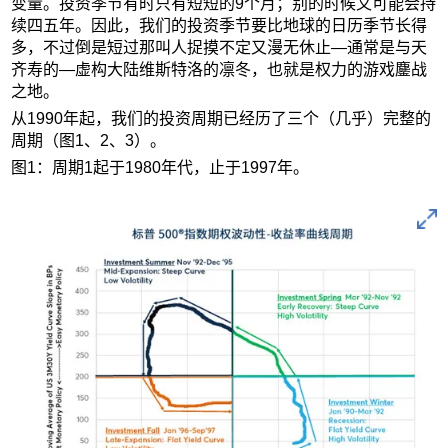
变量。投资季节有时只有短短的9个月；别的时候又可能会持
续四五年。因此，我们的投资季节要比地球的日历季节长得
多，不过倒是短过那叫人捉摸不定又漫无休止—通常是与天
齐寿的—虚构大陆维斯特洛的凛冬，也就是权力的游戏鏖战
之地。
从1990年起，我们的投资周期已经历了三个（几乎）完整的
周期（图1、2、3）。
图1：周期1起于1980年代，止于1997年。