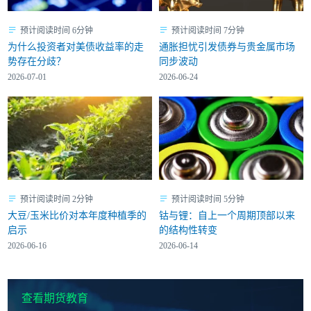
预计阅读时间 6分钟
预计阅读时间 7分钟
为什么投资者对美债收益率的走
通胀担忧引发债券与贵金属市场
势存在分歧？
同步波动
2026-07-01
2026-06-24
预计阅读时间 2分钟
预计阅读时间 5分钟
大豆/玉米比价对本年度种植季的
钴与锂：自上一个周期顶部以来
启示
的结构性转变
2026-06-16
2026-06-14
查看期货教育