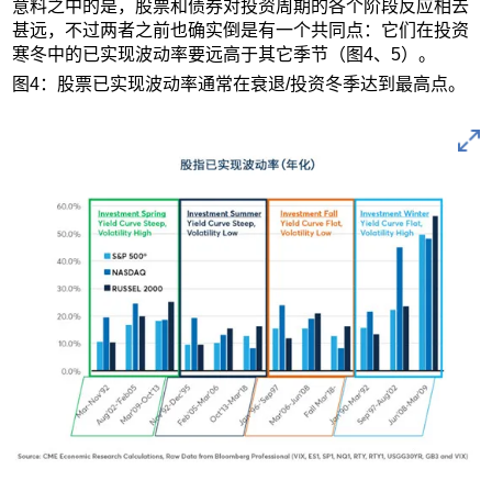
意料之中的是，股票和债券对投资周期的各个阶段反应相去
甚远，不过两者之前也确实倒是有一个共同点：它们在投资
寒冬中的已实现波动率要远高于其它季节（图4、5）。
图4：股票已实现波动率通常在衰退/投资冬季达到最高点。