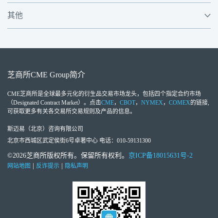
其他
芝商所
CME Group
简介
CME芝商所
是全球最多元化的衍生品交易市场龙头，包括四个指定合约市场
（Designated Contract Market）。点击
CME
，
CBOT
，
NYMEX
，
COMEX
的链接,
可获取更多有关各交易所交易规则及产品的信息。
斯迈易（北京）咨询有限公司
北京市西城区武定侯街6号卓著中心 电话：010-59131300
©2026芝商所版权所有。保留所有权利。
京ICP备18015631号-2
|
|
网站地图
反诈提示
隐私声明