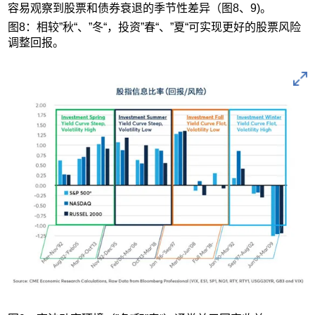
容易观察到股票和债券衰退的季节性差异（图8、9)。
图8：相较”秋“、”冬“，投资”春“、”夏“可实现更好的股票风险
调整回报。