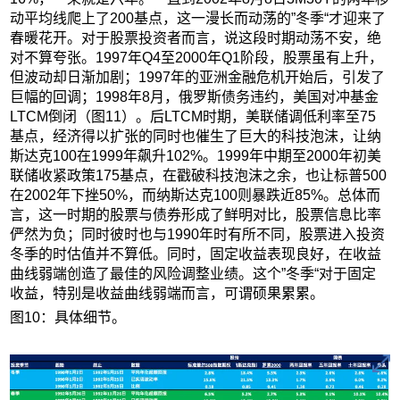
动平均线爬上了200基点，这一漫长而动荡的”冬季“才迎来了
春暖花开。对于股票投资者而言，说这段时期动荡不安，绝
对不算夸张。1997年Q4至2000年Q1阶段，股票虽有上升，
但波动却日渐加剧；1997年的亚洲金融危机开始后，引发了
巨幅的回调；1998年8月，俄罗斯债务违约，美国对冲基金
LTCM倒闭（图11）。后LTCM时期，美联储调低利率至75
基点，经济得以扩张的同时也催生了巨大的科技泡沫，让纳
斯达克100在1999年飙升102%。1999年中期至2000年初美
联储收紧政策175基点，在戳破科技泡沫之余，也让标普500
在2002年下挫50%，而纳斯达克100则暴跌近85%。总体而
言，这一时期的股票与债券形成了鲜明对比，股票信息比率
俨然为负；同时彼时也与1990年时有所不同，股票进入投资
冬季的时估值并不算低。同时，固定收益表现良好，在收益
曲线弱端创造了最佳的风险调整业绩。这个”冬季“对于固定
收益，特别是收益曲线弱端而言，可谓硕果累累。
图10：具体细节。