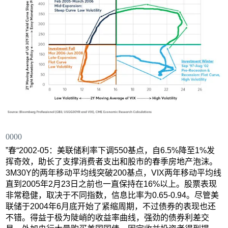
0000
”春“2002‑05：美联储利率下调550基点，自6.5%降至1%发
挥奇效，助长了支撑消费者支出和股市的春季房地产泡沫。
3M30Y的两年移动平均线突破200基点，VIX两年移动平均线
直到2005年2月23日之前也一直保持在16%以上。股票表现
非常稳健，取决于不同指数，信息比率为0.65‑0.94。尽管美
联储于2004年6月底开始了紧缩周期，不过债券的表现也还
不错。得益于极为陡峭的收益率曲线，强劲的债券利差交