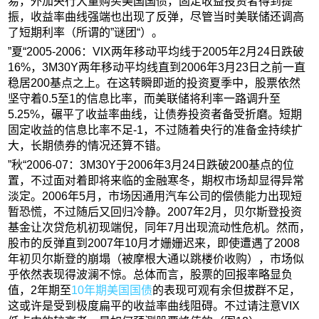
易，外加央行大量购买美国国债，固定收益投资者得到提
振，收益率曲线强端也出现了反弹，尽管当时美联储还调高
了短期利率（所谓的”谜团“）。
”夏“2005‑2006：VIX两年移动平均线于2005年2月24日跌破
16%，3M30Y两年移动平均线直到2006年3月23日之前一直
稳居200基点之上。在这转瞬即逝的投资夏季中，股票依然
坚守着0.5至1的信息比率，而美联储将利率一路调升至
5.25%，碾平了收益率曲线，让债券投资者备受折磨。短期
固定收益的信息比率不足-1，不过随着央行的准备金持续扩
大，长期债券的情况还算不错。
”秋“2006‑07：3M30Y于2006年3月24日跌破200基点的位
置，不过面对着即将来临的金融寒冬，期权市场却显得异常
淡定。2006年5月，市场因通用汽车公司的偿债能力出现短
暂恐慌，不过随后又回归冷静。2007年2月，贝尔斯登投资
基金让次贷危机初现端倪，同年7月出现流动性危机。然而，
股市的反弹直到2007年10月才姗姗迟来，即使遭遇了2008
年初贝尔斯登的崩塌（被摩根大通以跳楼价收购），市场似
乎依然表现得波澜不惊。总体而言，股票的回报率略显负
值，2年期至
10年期美国国债
的表现可观有余但拔群不足，
这或许是受到极度扁平的收益率曲线阻碍。不过请注意VIX