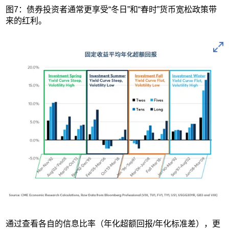
图7：债券投资者通常更享受“冬日”和“春时”货币宽松政策带
来的红利。
通过查看各自的信息比率（年化超额回报/年化标准差），更