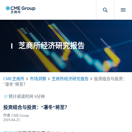
芝商所经济研究报告
CME芝商所
市场洞察
芝商所经济研究报告
投资组合与投资：
“凛冬“将至？
预计阅读时间 6分钟
投资组合与投资：“凛冬“将至？
作者
CME Group
2019-04-25