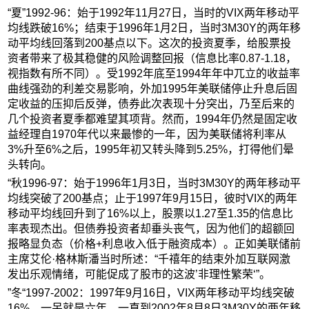
“夏”1992‑96：始于1992年11月27日，当时的VIX两年移动平
均线跌破16%；结束于1996年1月2日，当时3M30Y的两年移
动平均线回落到200基点以下。这次的投资夏季，给股票投
资者带来了极其稳健的风险调整回报（信息比率0.87‑1.18，
视指数有所不同）。受1992年底至1994年年中兀立的收益率
曲线强劲的利差交易影响，外加1995年美联储停止升息后固
定收益的压抑后反弹，债券此次表现十分突出，乃至后来的
几个投资者夏季都难望其项背。然而，1994年仍然是固定收
益经理自1970年代以来最惨的一年，因为美联储将利率从
3%升至6%之后，1995年初又转头降到5.25%，打得他们晕
头转向。
“秋1996‑97：始于1996年1月3日，当时3M30Y的两年移动平
均线突破了200基点；止于1997年9月15日，彼时VIX的两年
移动平均线回升到了16%以上，股票以1.27至1.35的信息比
率表现杰出。但债券投资者却垂头丧气，因为他们的超额回
报略显负态（价格+利息收入低于融资成本）。正如美联储前
主席艾伦·格林斯潘当时所述：“千禧年的结束外加互联网激
发出乐观情绪，可能促成了股市的这波’非理性繁荣‘”。
”冬“1997‑2002：1997年9月16日，VIX两年移动平均线突破
16%，一呆就是六年。一直到2002年8月8日3M30Y的两年移