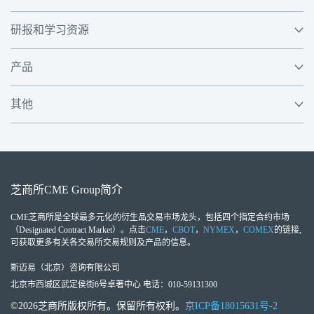
研报和学习资源
产品
其他
芝商所
CME Group
简介
CME芝商所
是全球最多元化的衍生品交易市场龙头，包括四个指定合约市场
（Designated Contract Market）。点击
CME
，
CBOT
，
NYMEX
，
COMEX
的链接,
可获取更多有关各交易所交易规则及产品的信息。
斯迈易（北京）咨询有限公司
北京市西城区武定侯街6号卓著中心 电话：010-59131300
©2026芝商所版权所有。保留所有权利。
京ICP备18015631号-2