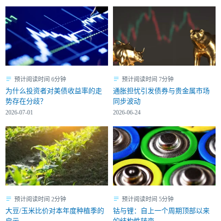
预计阅读时间 6分钟
预计阅读时间 7分钟
为什么投资者对美债收益率的走
通胀担忧引发债券与贵金属市场
势存在分歧？
同步波动
2026-07-01
2026-06-24
预计阅读时间 2分钟
预计阅读时间 5分钟
大豆/玉米比价对本年度种植季的
钴与锂：自上一个周期顶部以来