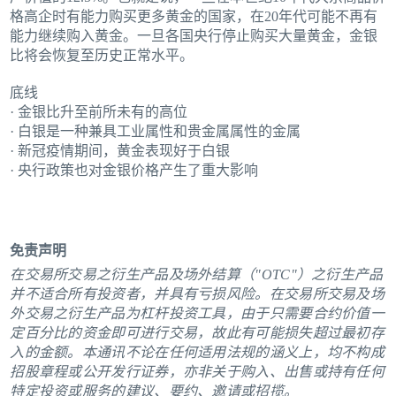
格高企时有能力购买更多黄金的国家，在20年代可能不再有
能力继续购入黄金。一旦各国央行停止购买大量黄金，金银
比将会恢复至历史正常水平。
底线
· 金银比升至前所未有的高位
· 白银是一种兼具工业属性和贵金属属性的金属
· 新冠疫情期间，黄金表现好于白银
· 央行政策也对金银价格产生了重大影响
免责声明
在交易所交易之衍生产品及场外结算（"OTC"）之衍生产品
并不适合所有投资者，并具有亏损风险。在交易所交易及场
外交易之衍生产品为杠杆投资工具，由于只需要合约价值一
定百分比的资金即可进行交易，故此有可能损失超过最初存
入的金额。本通讯不论在任何适用法规的涵义上，均不构成
招股章程或公开发行证券，亦非关于购入、出售或持有任何
特定投资或服务的建议、要约、邀请或招揽。