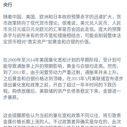
央行
随着中国、美国、欧洲和日本政府预算赤字的迅速扩大，货
币政策转向了现代货币理论。很难说，美元兑人民币、人民
币兑日元或日元兑欧元的汇率是否会因此走低。庞大的预算
赤字与前所未有的货币宽松措施相结合，可能会削弱整体法
定货币相对“真实资产”如黄金和白银的价值。
在2009年至2014年美国量化宽松计划的早期阶段，受计划可
能导致通胀率上升的预期影响，黄金与白银均走高。然而，
到了2011年，由于闲置劳动力严重过剩，通胀率并未上升。
之后黄金和白银价格达到顶峰，在2013年5月美联储宣布逐步
退出量化宽松政策之前，开启了超过一年半时间的下跌历
程。购债放缓后，美联储的资产负债表稳定下来，金银进一
步暴跌。
这会提醒那些认为当前的量化宽松政策不同以往、将引致贵
金属价格长期上涨的人。不过政策差异确实是存在的，此次