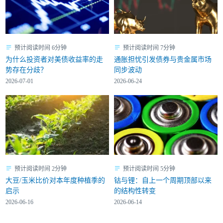
预计阅读时间 6分钟
预计阅读时间 7分钟
为什么投资者对美债收益率的走
通胀担忧引发债券与贵金属市场
势存在分歧？
同步波动
2026-07-01
2026-06-24
预计阅读时间 2分钟
预计阅读时间 5分钟
大豆/玉米比价对本年度种植季的
钴与锂：自上一个周期顶部以来
启示
的结构性转变
2026-06-16
2026-06-14