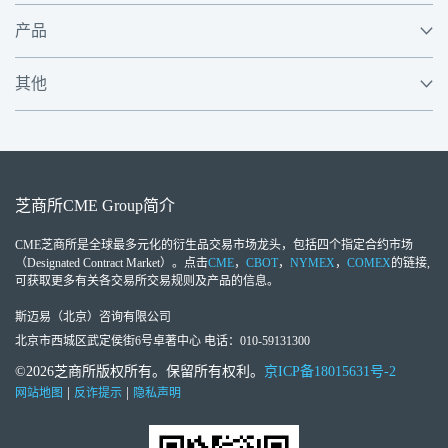
产品
其他
芝商所
CME Group
简介
CME芝商所
是全球最多元化的衍生品交易市场龙头，包括四个指定合约市场
（Designated Contract Market）。点击
CME
，
CBOT
，
NYMEX
，
COMEX
的链接,
可获取更多有关各交易所交易规则及产品的信息。
斯迈易（北京）咨询有限公司
北京市西城区武定侯街6号卓著中心 电话：010-59131300
©2026芝商所版权所有。保留所有权利。
京ICP备18015631号-2
|
|
网站地图
反诈提示
隐私声明