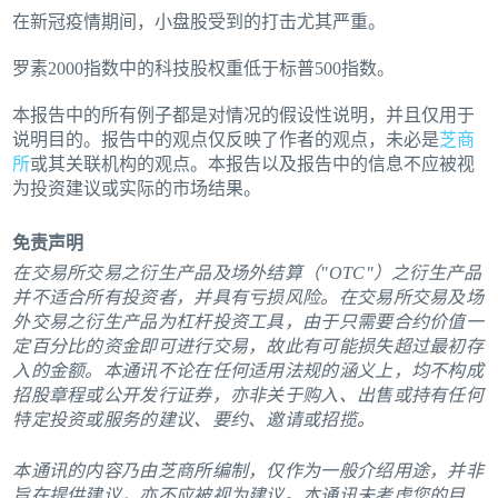
在新冠疫情期间，小盘股受到的打击尤其严重。
罗素2000指数中的科技股权重低于标普500指数。
本报告中的所有例子都是对情况的假设性说明，并且仅用于
说明目的。报告中的观点仅反映了作者的观点，未必是
芝商
所
或其关联机构的观点。本报告以及报告中的信息不应被视
为投资建议或实际的市场结果。
免责声明
在交易所交易之衍生产品及场外结算（"OTC"）之衍生产品
并不适合所有投资者，并具有亏损风险。在交易所交易及场
外交易之衍生产品为杠杆投资工具，由于只需要合约价值一
定百分比的资金即可进行交易，故此有可能损失超过最初存
入的金额。本通讯不论在任何适用法规的涵义上，均不构成
招股章程或公开发行证券，亦非关于购入、出售或持有任何
特定投资或服务的建议、要约、邀请或招揽。
本通讯的内容乃由芝商所编制，仅作为一般介绍用途，并非
旨在提供建议，亦不应被视为建议。本通讯未考虑您的目