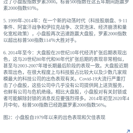
过了小盘股指数罗素2000。标普500指数在这五年期间跑赢罗
素2000指数93％。
5. 1999年-2014年：在一个新的动荡时代（科技股崩盘、9·11
事件、阿富汗战争和伊拉克战争、次贷泡沫、经济崩溃和量
化宽松政策），小盘股再次迅速跑赢大盘股，罗素2000指数
以超出标普500指数114％大胜对手。
6. 2014年至今：大盘股在20世纪10年代经济扩张后期表现出
色，这与20世纪80年代和90年代扩张后期的表现非常相似，
甚至与2003-2007年增长期最后阶段的表现一致。大盘股近期
表现出色，在很大程度上与科技股占比较大以及少数几家规
模最大的科技公司的出色表现有关。Covid-19大流行严重打
击了小盘股，这些公司中几乎没有公司提供网上送货服务，
也鲜有公司与危机绝缘。相比大盘股，小盘股对有关封锁或
者可能解除封锁的消息反应要强烈得多。2014年初至2020年4
月中旬，标普500指数已经跑赢罗素2000指数56%。
图2：小盘股自1979年以来的出色表现和欠佳表现