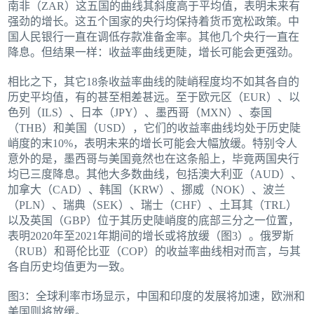
南非（ZAR）这五国的曲线其斜度高于平均值，表明未来有
强劲的增长。这五个国家的央行均保持着货币宽松政策。中
国人民银行一直在调低存款准备金率。其他几个央行一直在
降息。但结果一样：收益率曲线更陡，增长可能会更强劲。
相比之下，其它18条收益率曲线的陡峭程度均不如其各自的
历史平均值，有的甚至相差甚远。至于欧元区（EUR）、以
色列（ILS）、日本（JPY）、墨西哥（MXN）、泰国
（THB）和美国（USD），它们的收益率曲线均处于历史陡
峭度的末10%，表明未来的增长可能会大幅放缓。特别令人
意外的是，墨西哥与美国竟然也在这条船上，毕竟两国央行
均已三度降息。其他大多数曲线，包括澳大利亚（AUD）、
加拿大（CAD）、韩国（KRW）、挪威（NOK）、波兰
（PLN）、瑞典（SEK）、瑞士（CHF）、土耳其（TRL）
以及英国（GBP）位于其历史陡峭度的底部三分之一位置，
表明2020年至2021年期间的增长或将放缓（图3）。俄罗斯
（RUB）和哥伦比亚（COP）的收益率曲线相对而言，与其
各自历史均值更为一致。
图3：全球利率市场显示，中国和印度的发展将加速，欧洲和
美国则将放缓。