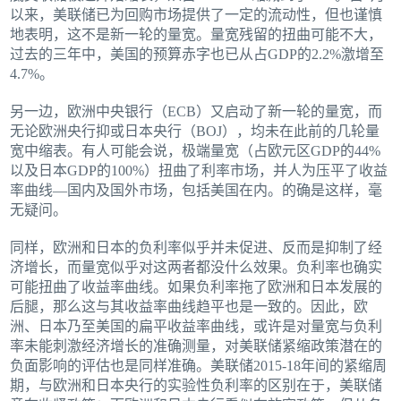
以来，美联储已为回购市场提供了一定的流动性，但也谨慎
地表明，这不是新一轮的量宽。量宽残留的扭曲可能不大，
过去的三年中，美国的预算赤字也已从占GDP的2.2%激增至
4.7%。
另一边，欧洲中央银行（ECB）又启动了新一轮的量宽，而
无论欧洲央行抑或日本央行（BOJ），均未在此前的几轮量
宽中缩表。有人可能会说，极端量宽（占欧元区GDP的44%
以及日本GDP的100%）扭曲了利率市场，并人为压平了收益
率曲线—国内及国外市场，包括美国在内。的确是这样，毫
无疑问。
同样，欧洲和日本的负利率似乎并未促进、反而是抑制了经
济增长，而量宽似乎对这两者都没什么效果。负利率也确实
可能扭曲了收益率曲线。如果负利率拖了欧洲和日本发展的
后腿，那么这与其收益率曲线趋平也是一致的。因此，欧
洲、日本乃至美国的扁平收益率曲线，或许是对量宽与负利
率未能刺激经济增长的准确测量，对美联储紧缩政策潜在的
负面影响的评估也是同样准确。美联储2015‑18年间的紧缩周
期，与欧洲和日本央行的实验性负利率的区别在于，美联储