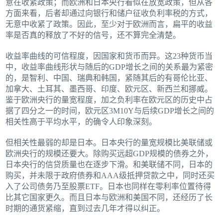
意在收紧政策；而欧洲和日本央行看似在放宽政策，但从各
方面来看，后者却通过向银行和储户征收负利率税的方式，
无意中收紧了政策。因此，至少对于欧洲而言，扁平的收益
率是否真的释放了不好的信号，还不算完全清楚。
收益率曲线的可信程度，因国家和货币而异。这23种货币当
中，收益率曲线形状与随后的GDP增长之间的关系最为紧密
的，是智利、中国、瑞典和韩国，紧随其后的有哥伦比亚、
加拿大、土耳其、墨西哥、印度、欧元区、新西兰和挪威。
鉴于欧洲央行的量宽程度，加之负利率在欧元区的历史中占
据了四分之一的时间，欧元区3M10Y与后续GDP增长之间的
相关性高于平均水平，的确令人印象深刻。
但相关性最弱的却是日本。日本央行的量宽规模比美联储或
欧洲央行的规模还要大。除购买远超GDP规模的债券之外，
日本央行的信贷质量也在逐步下滑。和美联储不同，日本的
购买，并未限于政府债券和AAA级抵押贷款之中，同时还买
入了公司债务乃至股票ETF。日本也同样在零利率位置待得
比其它国家更久。而且日本与欧洲和美国不同，还经历了长
时期的通货紧缩，直到过去几年才得以纠正。