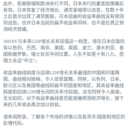
此外，和美联储和欧洲央行不同，日本央行的量宽政策确实
有效。日本恢复了经济增长，通货紧缩得以改变，在数十年
之后首次出现了通货膨胀。日本扭曲的收益率曲线没有预测
到这些。也许日本当前的扁平收益率同样，也不是在真正预
测经济放缓。
3M10Y与未来GDP增长关系较弱这一档里，排在日本后面的
有以色列、巴西、南非、美国、英国、波兰、澳大利亚、泰
国和俄罗斯。瑞士处在中间位置。人生不如意十有八九，但
瑞士永远”中立“。
收益率曲线斜度与后续GDP增长关系最强的中国和印度两
国，曲线相对陡峭，令人倍受鼓舞。同样，以色列、日本、
欧元区以及美国等曲线较扁平的国家和地区，其收益率曲线
斜度和后续GDP增长间的关系也较弱，这也同样令人振奋。
无论如何，对于收益率曲线是否能准确预测经济增长，接下
来的几年将会再次加以检验。
请参阅附录，了解各个市场的详情以及各货币/国家和地区的
彭博代码。