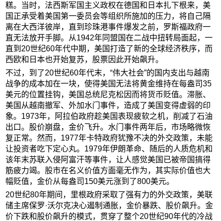
糕。当时，法西斯军国主义政权在德国和日本扎下根来，美
国正承受着美国第一委员会等组织所施加的压力，将自己隔
离在大西洋彼岸，直到珍珠港事件爆发之前，罗斯福政府一
直无法放开手脚。从1942年同盟国在二战中扭转局面起，一
直到20世纪60年代中期，美国打造了新的全球经济秩序，而
西欧和日本也开始复苏，股票因此开始飙升。
不过，到了20世纪60年代末，“伟大社会”的国内支出与越南
战争的成本加在一块，使得美国无法将黄金维持在每盎司35
美元的位置挂钩，美国总统尼克松因而将货币贬值。滞胀、
美国从越南撤军、外加水门事件，造成了美国变得虚弱的印
象。1973年，阿拉伯政府趁美国表现疲软之机，削减了石油
出口。股价崩盘，金价飞升。水门事件两年后，市场略微恢
复正常。然而，1977年卡特政府犹豫不决的外交政策，未能
让投资者吃下定心丸。1979年伊朗革命、随后的人质危机和
该年末苏联入侵阿富汗等事件，让人感觉美国已被帝国搞得
筋疲力竭。股市在名义价值方面毫无作为，其实际价值也大
幅贬值，金价从每盎司150美元涨到了800美元。
20世纪80年期间，里根政府采取了强有力的外交政策，美联
储主席保罗·沃尔克决心遏制通胀，金价暴跌、股价飙升。金
价下跌和股价飙升的模式，贯穿了整个20世纪90年代的冷战