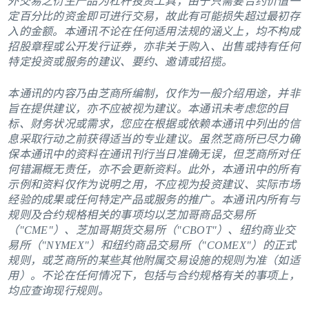
外交易之衍生产品为杠杆投资工具，由于只需要合约价值一
定百分比的资金即可进行交易，故此有可能损失超过最初存
入的金额。本通讯不论在任何适用法规的涵义上，均不构成
招股章程或公开发行证券，亦非关于购入、出售或持有任何
特定投资或服务的建议、要约、邀请或招揽。
本通讯的内容乃由芝商所编制，仅作为一般介绍用途，并非
旨在提供建议，亦不应被视为建议。本通讯未考虑您的目
标、财务状况或需求，您应在根据或依赖本通讯中列出的信
息采取行动之前获得适当的专业建议。虽然芝商所已尽力确
保本通讯中的资料在通讯刊行当日准确无误，但芝商所对任
何错漏概无责任，亦不会更新资料。此外，本通讯中的所有
示例和资料仅作为说明之用，不应视为投资建议、实际市场
经验的成果或任何特定产品或服务的推广。本通讯内所有与
规则及合约规格相关的事项均以芝加哥商品交易所
（"CME"）、芝加哥期货交易所（"CBOT"）、纽约商业交
易所（"NYMEX"）和纽约商品交易所（"COMEX"）的正式
规则，或芝商所的某些其他附属交易设施的规则为准（如适
用）。不论在任何情况下，包括与合约规格有关的事项上，
均应查询现行规则。