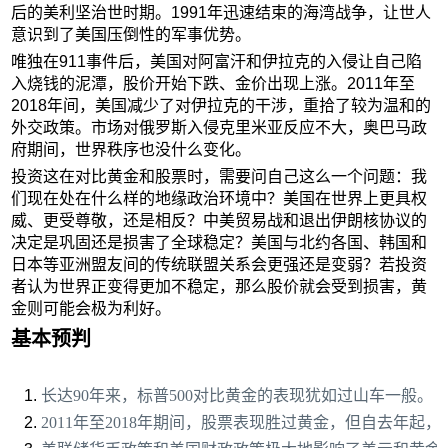
后的美利坚治世时期。1991年迅速结束的海湾战争，让世人
意识到了美国压倒性的军事优势。
唯独在911事件后，美国对阿富汗和伊拉克的入侵让自己陷
入烧钱的泥潭，股价开始下跌、金价出现上涨。2011年至
2018年间，美国减少了对伊拉克的干涉，重拾了较为温和的
外交政策。市场对俄罗斯入侵克里米亚反应不大，奥巴马政
府期间，世界秩序也没什么变化。
投资这在对比黄金和股票时，需要问自己这么一个问题：我
们现在处在什么样的地缘政治环境中？美国在世界上更具权
威、更受尊敬，还是相反？中美贸易战和退出伊朗核协议的
决定是巩固还是损害了全球稳定？美国与北约各国、韩国和
日本等亚洲盟友间的传统联盟关系会更强还是变弱？若投资
者认为世界正变得更加不稳定，那么股价就会受到损害，黄
金则可能会极为利好。
基本预判
长达90年来，标普500对比黄金的表现犹如过山车一般。
2011年至2018年期间，股票表现胜过黄金，但自去年起