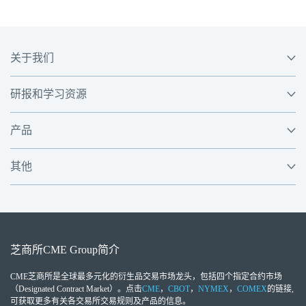
关于我们
研报和学习资源
产品
其他
芝商所
CME Group
简介
CME芝商所
是全球最多元化的衍生品交易市场龙头，包括四个指定合约市场
（Designated Contract Market）。点击
CME
，
CBOT
，
NYMEX
，
COMEX
的链接,
可获取更多有关各交易所交易规则及产品的信息。