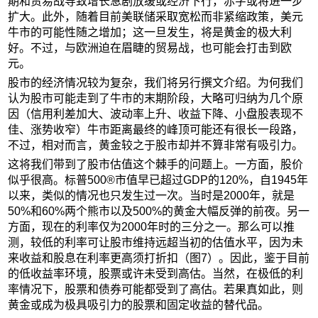
期和贸易战导致增长急剧放缓或经济下行，赤字或将进一步
扩大。此外，随着目前美联储采取宽松而非紧缩政策，美元
牛市的可能性随之增加；这一旦发生，将是黄金的极大利
好。不过，与欧洲迫在眉睫的贸易战，也可能会打击到欧
元。
股市的经济情况较为复杂，我们将另行撰文介绍。为何我们
认为股市可能走到了牛市的末期阶段，大略可归纳为几个原
因（信用利差加大、波动率上升、收益下降、小盘股表现不
佳、涨势收窄）牛市距离最终的峰顶可能还有很长一段路，
不过，相对而言，黄金较之于股市却并不算非常有吸引力。
这将我们带到了股市估值这个棘手的问题上。一方面，股价
似乎很高。标普500®市值早已超过GDP的120%，自1945年
以来，类似的情况也只发生过一次。当时是2000年，就是
50%和60%两个熊市以及500%的黄金大幅反弹的前夜。另一
方面，现在的利率仅为2000年时的三分之一。那么可以推
测，较低的利率可让股市维持远超当初的估值水平，因为未
来收益和股息在利率更高须打折扣（图7）。因此，鉴于目前
的低收益率环境，股票或许未受到高估。当然，在极低的利
率情况下，股票和债券可能都受到了高估。若果真如此，则
黄金或成为极具吸引力的股票和固定收益的替代品。