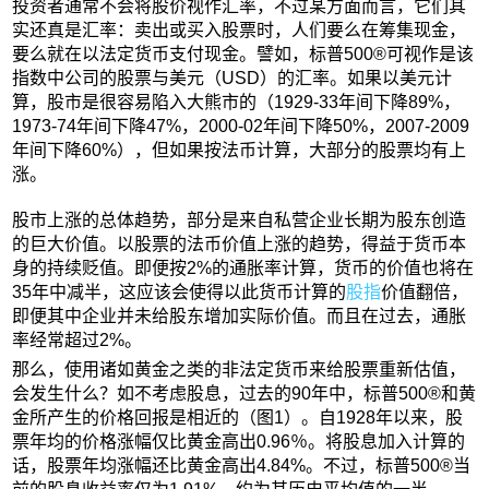
投资者通常不会将股价视作汇率，不过某方面而言，它们其
实还真是汇率：卖出或买入股票时，人们要么在筹集现金，
要么就在以法定货币支付现金。譬如，标普500®可视作是该
指数中公司的股票与美元（USD）的汇率。如果以美元计
算，股市是很容易陷入大熊市的（1929‑33年间下降89%，
1973‑74年间下降47%，2000‑02年间下降50%，2007‑2009
年间下降60%），但如果按法币计算，大部分的股票均有上
涨。
股市上涨的总体趋势，部分是来自私营企业长期为股东创造
的巨大价值。以股票的法币价值上涨的趋势，得益于货币本
身的持续贬值。即便按2%的通胀率计算，货币的价值也将在
35年中减半，这应该会使得以此货币计算的
股指
价值翻倍，
即便其中企业并未给股东增加实际价值。而且在过去，通胀
率经常超过2%。
那么，使用诸如黄金之类的非法定货币来给股票重新估值，
会发生什么？如不考虑股息，过去的90年中，标普500®和黄
金所产生的价格回报是相近的（图1）。自1928年以来，股
票年均的价格涨幅仅比黄金高出0.96％。将股息加入计算的
话，股票年均涨幅还比黄金高出4.84%。不过，标普500®当