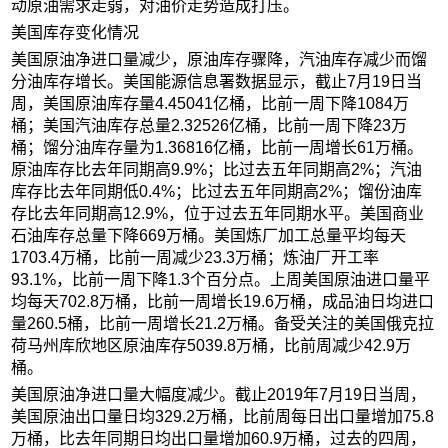
动原油需求走弱，对油价走势造成打压。
美国库存变化情况
美国原油净进口量减少，原油库存骤降，汽油库存减少而馏
分油库存增长。美国能源信息署数据显示，截止7月19日当
周，美国原油库存量4.45041亿桶，比前一周下降1084万
桶；美国汽油库存总量2.32526亿桶，比前一周下降23万
桶；馏分油库存量为1.36816亿桶，比前一周增长61万桶。
原油库存比去年同期高9.9%；比过去五年同期高2%；汽油
库存比去年同期低0.4%；比过去五年同期高2%；馏份油库
存比去年同期高12.9%，位于过去五年同期水平。美国商业
石油库存总量下降669万桶。美国炼厂加工总量平均每天
1703.4万桶，比前一周减少23.3万桶；炼油厂开工率
93.1%，比前一周下降1.3个百分点。上周美国原油进口量平
均每天702.8万桶，比前一周增长19.6万桶，成品油日均进口
量260.5桶，比前一周增长21.2万桶。备受关注的美国俄克拉
荷马州库欣地区原油库存5039.8万桶，比前周减少42.9万
桶。
美国原油净进口量大幅度减少。截止2019年7月19日当周，
美国原油出口量日均329.2万桶，比前周每日出口量增加75.8
万桶，比去年同期日均出口量增加60.9万桶，过去的四周，