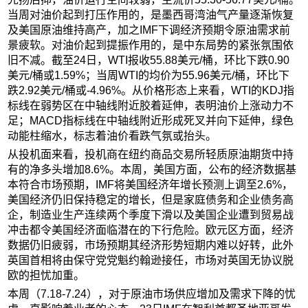
当周对油价起到打压作用的，是墨西哥湾油气产量逐渐恢复
及美国原油维持高产，加之IMF下调经济预期令原油需求前
景疲软。对油价起到提振作用的，是中东局势的紧张氛围依
旧不减。截至24日，WTI报收55.88美元/桶，环比下跌0.90
美元/桶或1.59%；当周WTI的均价为55.96美元/桶，环比下
跌2.92美元/桶或-4.96%。从价格形态上来看，WTI的KDJ指
标线在弱势区在中轴线附近胶着延伸，表明油价上涨动力不
足；MACD指标线在中轴线附近形成死叉并向下延伸，绿色
动能柱缩水，标志着油价看跌气氛或抬头。
从投机面来看，投机商在纽约商品交易所轻质原油期货中持
有的净多头增加8.6%。本周，美国方面，公布的经济数据基
本符合市场预期，IMF将美国经济年增长预测上调至2.6%，
美国经济仍旧保持稳定的增长，但是家庭债务和企业债务高
企，制造业生产连续两个季度下滑以及美国企业遭到贸易战
冲击都令美国经济面临潜在的下行危险。欧元区方面，经济
数据仍旧疲弱，市场预期其经济形势短期内难以好转，此外
英国首相将由保守党党魁约翰逊接任，市场对英国无协议脱
欧的担忧加重。
本周（7.18-7.24），对于原油市场供应增加及需求下降的忧