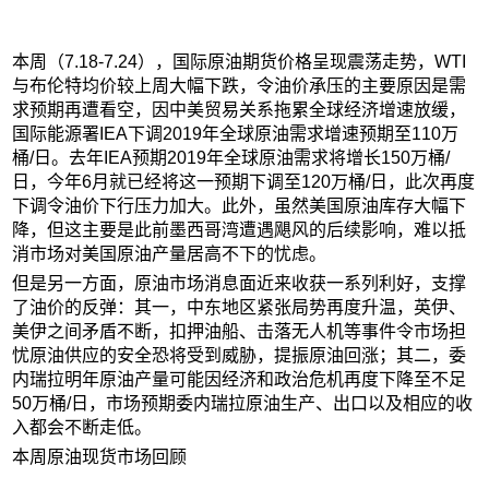
本周（7.18-7.24），国际原油期货价格呈现震荡走势，WTI
与布伦特均价较上周大幅下跌，令油价承压的主要原因是需
求预期再遭看空，因中美贸易关系拖累全球经济增速放缓，
国际能源署IEA下调2019年全球原油需求增速预期至110万
桶/日。去年IEA预期2019年全球原油需求将增长150万桶/
日，今年6月就已经将这一预期下调至120万桶/日，此次再度
下调令油价下行压力加大。此外，虽然美国原油库存大幅下
降，但这主要是此前墨西哥湾遭遇飓风的后续影响，难以抵
消市场对美国原油产量居高不下的忧虑。
但是另一方面，原油市场消息面近来收获一系列利好，支撑
了油价的反弹：其一，中东地区紧张局势再度升温，英伊、
美伊之间矛盾不断，扣押油船、击落无人机等事件令市场担
忧原油供应的安全恐将受到威胁，提振原油回涨；其二，委
内瑞拉明年原油产量可能因经济和政治危机再度下降至不足
50万桶/日，市场预期委内瑞拉原油生产、出口以及相应的收
入都会不断走低。
本周原油现货市场回顾