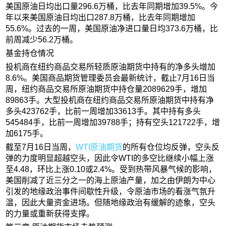
美国原油日均出口量296.6万桶，比去年同期增加39.5%。今
年以来美国原油日均出口287.8万桶，比去年同期增加
55.6%。过去的一周，美国原油净进口量日均373.6万桶，比
前周减少56.2万桶。
基金持仓情况
投机商在纽约商品交易所轻质原油期货中持有的净多头增加
8.6%。美国商品期货管理委员会最新统计，截止7月16日当
周，纽约商品交易所原油期货中持仓量2089629手，增加
89863手。大型投机商在纽约商品交易所原油期货中持有净
多头423762手，比前一周增加33613手。其中持有多头
545484手，比前一周增加39788手；持有空头121722手，增
加6175手。
截至7月16日当周，
WTI原油期货
的所有仓位均反弹，空头反
弹的力度明显超越空头，因此令WTI的多空比继续小幅上涨
至4.48，环比上涨0.10或2.4%。受到热带风暴气候的影响，
美国削减了近三分之一的海上原油产量，加之由伊朗为中心
引发的地缘政治事件间歇性升级，令原油市场的看涨气氛升
温，因此大量资金进场。但随地缘政治有缓解的迹象，空头
的力量或重新获得支撑。