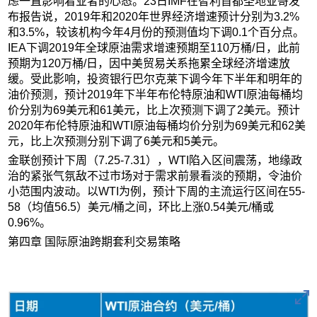
虑一直影响着业者的心态。23日IMF在智利首都圣地亚哥发
布报告说，2019年和2020年世界经济增速预计分别为3.2%
和3.5%，较该机构今年4月份的预测值均下调0.1个百分点。
IEA下调2019年全球原油需求增速预期至110万桶/日，此前
预期为120万桶/日，因中美贸易关系拖累全球经济增速放
缓。受此影响，投资银行巴尔克莱下调今年下半年和明年的
油价预测，预计2019年下半年布伦特原油和WTI原油每桶均
价分别为69美元和61美元，比上次预测下调了2美元。预计
2020年布伦特原油和WTI原油每桶均价分别为69美元和62美
元，比上次预测分别下调了6美元和5美元。
金联创预计下周（7.25-7.31），WTI陷入区间震荡，地缘政
治的紧张气氛敌不过市场对于需求前景看淡的预期，令油价
小范围内波动。以WTI为例，预计下周的主流运行区间在55-
58（均值56.5）美元/桶之间，环比上涨0.54美元/桶或
0.96%。
第四章 国际原油跨期套利交易策略