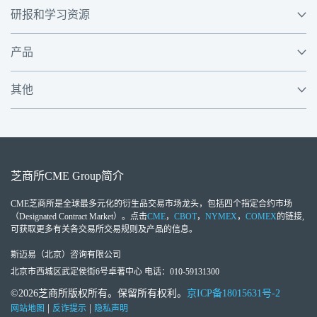
研报和学习资源
产品
其他
芝商所
CME Group
简介
CME芝商所
是全球最多元化的衍生品交易市场龙头，包括四个指定合约市场
（Designated Contract Market）。点击
CME
，
CBOT
，
NYMEX
，
COMEX
的链接,
可获取更多有关各交易所交易规则及产品的信息。
斯迈易（北京）咨询有限公司
北京市西城区武定侯街6号卓著中心 电话：010-59131300
©2026芝商所版权所有。保留所有权利。
京ICP备18015631号-2
|
|
网站地图
反诈提示
隐私声明