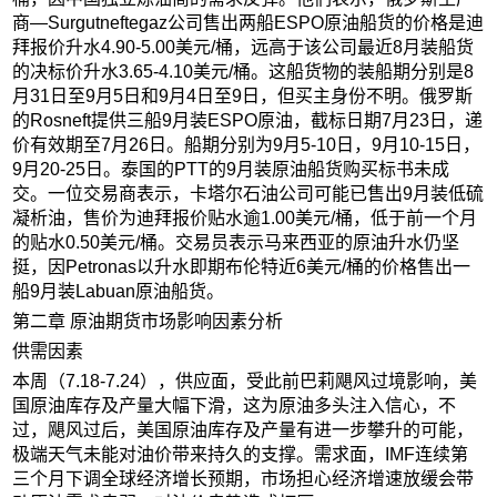
商—Surgutneftegaz公司售出两船ESPO原油船货的价格是迪
拜报价升水4.90-5.00美元/桶，远高于该公司最近8月装船货
的决标价升水3.65-4.10美元/桶。这船货物的装船期分别是8
月31日至9月5日和9月4日至9日，但买主身份不明。俄罗斯
的Rosneft提供三船9月装ESPO原油，截标日期7月23日，递
价有效期至7月26日。船期分别为9月5-10日，9月10-15日，
9月20-25日。泰国的PTT的9月装原油船货购买标书未成
交。一位交易商表示，卡塔尔石油公司可能已售出9月装低硫
凝析油，售价为迪拜报价贴水逾1.00美元/桶，低于前一个月
的贴水0.50美元/桶。交易员表示马来西亚的原油升水仍坚
挺，因Petronas以升水即期布伦特近6美元/桶的价格售出一
船9月装Labuan原油船货。
第二章 原油期货市场影响因素分析
供需因素
本周（7.18-7.24），供应面，受此前巴莉飓风过境影响，美
国原油库存及产量大幅下滑，这为原油多头注入信心，不
过，飓风过后，美国原油库存及产量有进一步攀升的可能，
极端天气未能对油价带来持久的支撑。需求面，IMF连续第
三个月下调全球经济增长预期，市场担心经济增速放缓会带