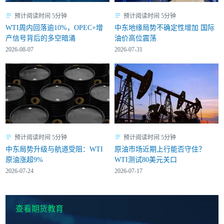
预计阅读时间 5分钟
预计阅读时间 5分钟
WTI周内回落逾10%，OPEC+增
中东地缘局势不确定性增加 国际
产信号背后的多空暗涌
油价高位震荡
2026-08-07
2026-07-31
预计阅读时间 5分钟
预计阅读时间 5分钟
中东局势升级与航道受阻：WTI
原油市场近期上行能否守住？
原油涨超9%
WTI测试80美元关口
2026-07-24
2026-07-17
查看期货教育