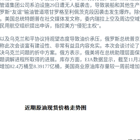
管道集团公司系泊设施29日遭无人艇袭击，导致装船和其他生
罗斯“友谊”输油管道塔甘罗格至利佩茨克段因袭击发生爆炸。除
。美国总统特朗普在社交媒体发文称，委内瑞拉上空及周边空域“
民用航空组织提出申诉，指控美方“侵犯主权”。
以及乌克兰和平协议持观望态度导致油价承压，俄罗斯总统普京
称此次会谈富有建设性、非常有益且内容充实。本次会谈讨论了
决乌克兰问题的折中方案。俄方表示，俄美将在总统助理层面保
调解进程所取得的进展。库存方面，EIA数据显示，截至11月
2.4万桶至8.39177亿桶，美国商业原油库存量较一周前增加57.4