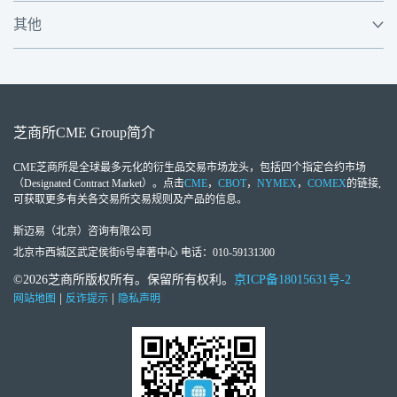
其他
芝商所
CME Group
简介
CME芝商所
是全球最多元化的衍生品交易市场龙头，包括四个指定合约市场
（Designated Contract Market）。点击
CME
，
CBOT
，
NYMEX
，
COMEX
的链接,
可获取更多有关各交易所交易规则及产品的信息。
斯迈易（北京）咨询有限公司
北京市西城区武定侯街6号卓著中心 电话：010-59131300
©2026芝商所版权所有。保留所有权利。
京ICP备18015631号-2
|
|
网站地图
反诈提示
隐私声明